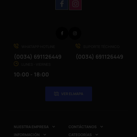
Facebook
Instagram
WHATAPP HOTLINE
SUPORTE TÉCHNICO
(0034) 691126449
(0034) 691126449
LUNES - VIERNES
10:00 - 18:00
VER EL MAPA
NUESTRA EMPRESA
CONTÁCTANOS


INFORMACIÓN
CATEGORÍAS

