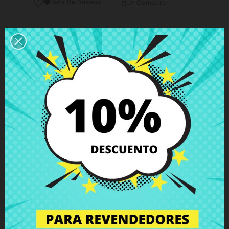
Lista De Deseos

Comparar

Horario del servicio de atención al cliente
Estamos disponibles de lunes a viernes de 10 a 18
horas
Envío y Entrega
Entregas en España posible en 24h - 48h, en
Europa 3 - 6 días hábiles
Política de Devolución
Puedes devolver todos los productos en un plazo
de 15 días - garantizado!