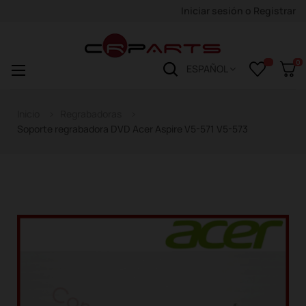
Iniciar sesión
o
Registrar
0
Navegación
☰
ESPAÑOL
de
palanca
Inicio
Regrabadoras
Soporte regrabadora DVD Acer Aspire V5-571 V5-573