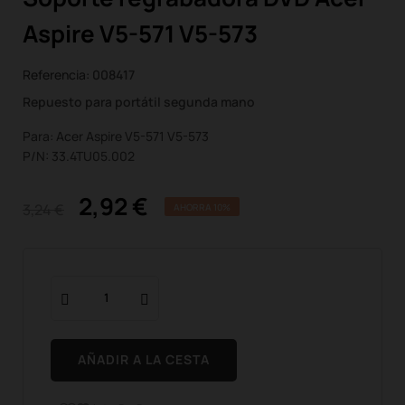
Aspire V5-571 V5-573
Referencia:
008417
Repuesto para portátil segunda mano
Para: Acer Aspire V5-571 V5-573
P/N: 33.4TU05.002
2,92 €
3,24 €
AHORRA 10%
AÑADIR A LA CESTA