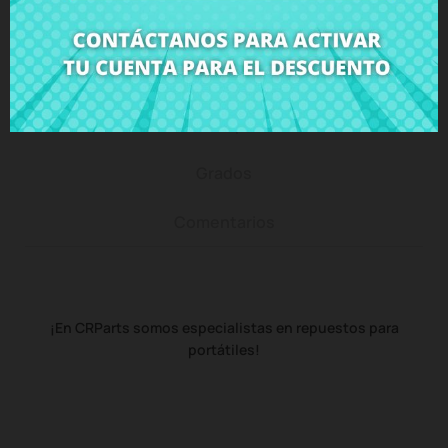
Descripción
Detalles del producto
Grados
Comentarios
¡En CRParts somos especialistas en repuestos para
portátiles!