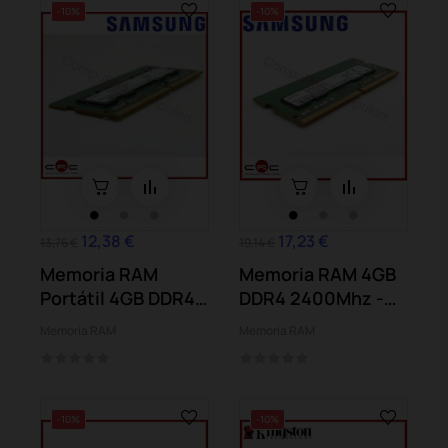
-10%
-10%
12,38 €
17,23 €
13,76 €
19,14 €
Memoria RAM
Memoria RAM 4GB
Portátil 4GB DDR4
DDR4 2400Mhz -
2400Mhz -
Samsung
Memoria RAM
Memoria RAM
Samsung
-10%
-10%