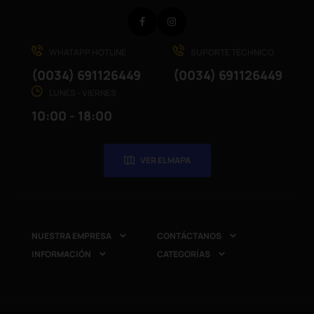
Facebook
Instagram
WHATAPP HOTLINE
SUPORTE TÉCHNICO
(0034) 691126449
(0034) 691126449
LUNES - VIERNES
10:00 - 18:00
VER EL MAPA
NUESTRA EMPRESA
CONTÁCTANOS


INFORMACIÓN
CATEGORÍAS

