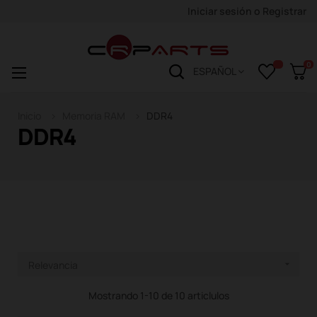
Iniciar sesión
o
Registrar
0
Navegación
☰
ESPAÑOL
de
palanca
Inicio
Memoria RAM
DDR4
DDR4
Relevancia

Mostrando 1-10 de 10 articlulos