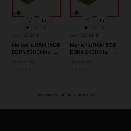
55,27 €
27,60 €
61,41 €
30,67 €
Memoria RAM 16GB
Memoria RAM 8GB
DDR4 3200Mhz -
DDR4 2400Mhz -
Samsung
SK hynix
Memoria RAM
Memoria RAM
Mostrando 1-10 de 10 articlulos