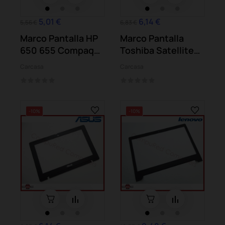
5,01 €
6,14 €
5,56 €
6,83 €
Marco Pantalla HP
Marco Pantalla
650 655 Compaq
Toshiba Satellite
CQ58
C660
Carcasa
Carcasa
-10%
-10%