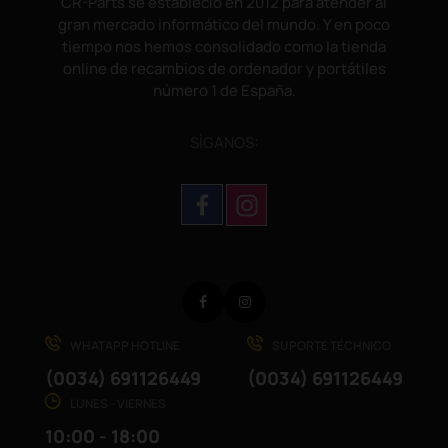
CR-Parts se estableció en 2012 para atender al
gran mercado informático del mundo. Y en poco
tiempo nos hemos consolidado como la tienda
online de recambios de ordenador y portátiles
número 1 de España.
SÌGANOS:
Facebook
Instagram
WHATAPP HOTLINE
SUPORTE TÉCHNICO
(0034) 691126449
(0034) 691126449
LUNES - VIERNES
10:00 - 18:00