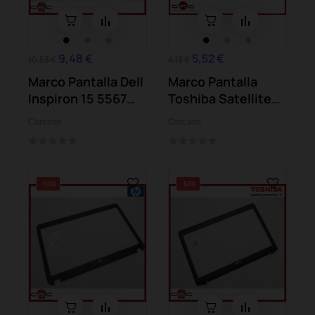
9,48 €
5,52 €
10,53 €
6,13 €
Marco Pantalla Dell
Marco Pantalla
Inspiron 15 5567
Toshiba Satellite
(P66F)
C50-A C55-A...
Carcasa
Carcasa
-10%
-10%