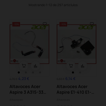
Mostrando 1-12 de 297 articlulos
-10%
-10%
4,23 €
6,14 €
4,70 €
6,83 €
Altavoces Acer
Altavoces Acer
Aspire 3 A315-33
Aspire E1-410 E1-
A315-41 A315-53
410G
Altavoces
Altavoces