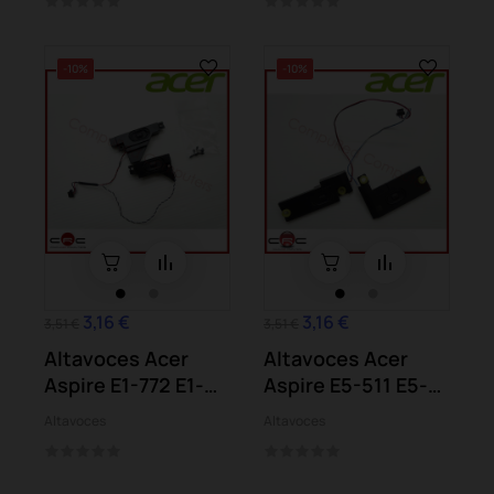
-10%
-10%
3,16 €
3,16 €
3,51 €
3,51 €
Altavoces Acer
Altavoces Acer
Aspire E1-772 E1-
Aspire E5-511 E5-
772G
521 E5-531...
Altavoces
Altavoces