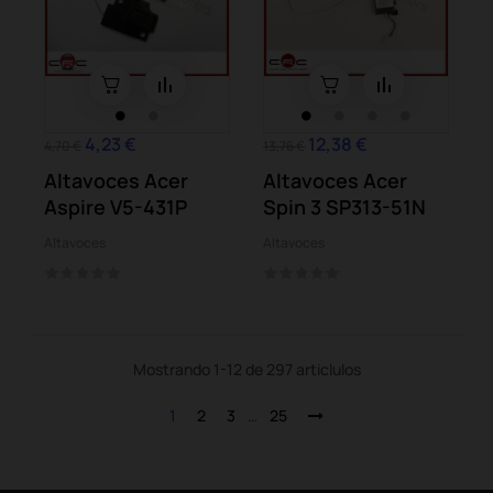
4,23 €
12,38 €
4,70 €
13,76 €
Altavoces Acer
Altavoces Acer
Aspire V5-431P
Spin 3 SP313-51N
Altavoces
Altavoces
Mostrando 1-12 de 297 articlulos
1
2
3
…
25