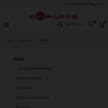
Iniciar sesión
o
Registrar
0
Navegación
☰
ESPAÑOL
de
palanca
Inicio
Marcas
Acer
Inicio
_Modelos De Portátiles
Almacenamiento
Altavoces
Antenas Inalámbricas
Baterias