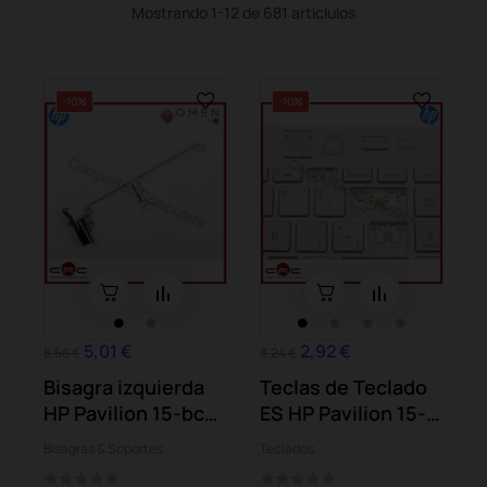
Mostrando 1-12 de 681 articlulos
-10%
-10%
5,01 €
2,92 €
5,56 €
3,24 €
Bisagra izquierda
Teclas de Teclado
HP Pavilion 15-bc
ES HP Pavilion 15-
Omen 15-ax
bs 15-bw Serie
Bisagras & Soportes
Teclados