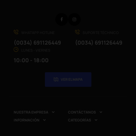
Facebook
Instagram
WHATAPP HOTLINE
SUPORTE TÉCHNICO
(0034) 691126449
(0034) 691126449
LUNES - VIERNES
10:00 - 18:00
VER EL MAPA
NUESTRA EMPRESA
CONTÁCTANOS


INFORMACIÓN
CATEGORÍAS

