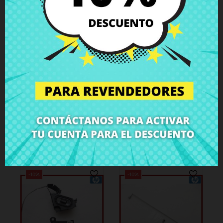
4,51 €
4,51 €
5,01 €
5,01 €
Cubre bisagra
Cubre bisagra
derecho HP 250 G1
izquierdo HP 250
G1
Carcasa
Carcasa
-10%
-10%