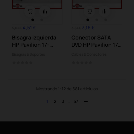
4,51 €
3,16 €
5,01 €
3,51 €
Bisagra izquierda
Conector SATA
HP Pavilion 17-
DVD HP Pavilion 17-
e022 17-e024...
e024 17-e104...
Bisagras & Soportes
Cables & Conectores
Mostrando 1-12 de 681 articlulos
1
2
3
…
57