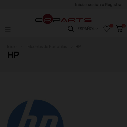
Iniciar sesión
o
Registrar
0
Navegación
☰
ESPAÑOL
de
palanca
Inicio
_Modelos de Portátiles
HP
HP