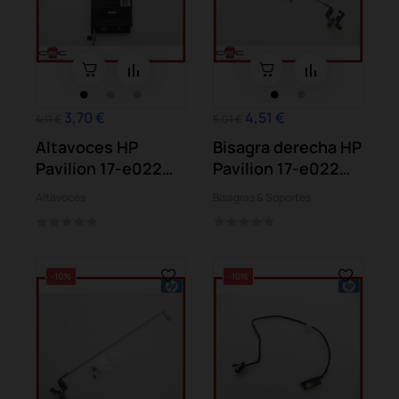
3,70 €
4,51 €
4,11 €
5,01 €
Altavoces HP
Bisagra derecha HP
Pavilion 17-e022
Pavilion 17-e022
17-e024 17-e104...
17-e024...
Altavoces
Bisagras & Soportes
-10%
-10%