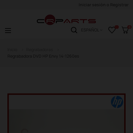
Iniciar sesión
o
Registrar
0
Navegación
☰
ESPAÑOL
de
palanca
Inicio
Regrabadoras
Regrabadora DVD HP Envy 14-1260es