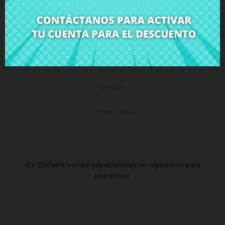
Descripción
Detalles del producto
Grados
Comentarios
¡En CRParts somos especialistas en repuestos para
portátiles!