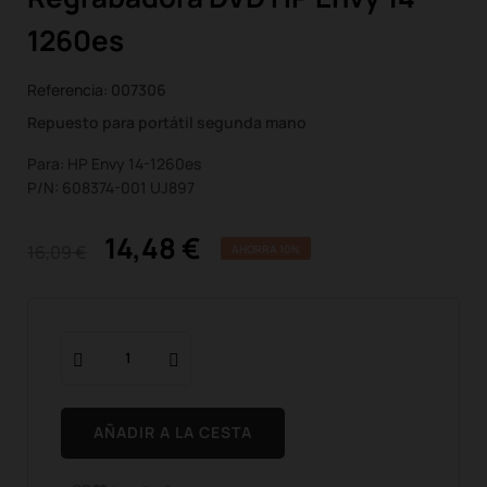
1260es
Referencia:
007306
Repuesto para portátil segunda mano
Para: HP Envy 14-1260es
P/N: 608374-001 UJ897
14,48 €
16,09 €
AHORRA 10%
AÑADIR A LA CESTA