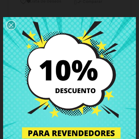
Lista De Deseos

Comparar

Horario del servicio de atención al cliente
Estamos disponibles de lunes a viernes de 10 a 18
horas
Envío y Entrega
Entregas en España posible en 24h - 48h, en
Europa 3 - 6 días hábiles
Política de Devolución
Puedes devolver todos los productos en un plazo
de 15 días - garantizado!