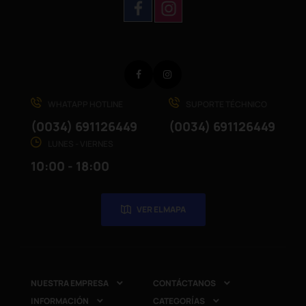
Facebook
Instagram
WHATAPP HOTLINE
SUPORTE TÉCHNICO
(0034) 691126449
(0034) 691126449
LUNES - VIERNES
10:00 - 18:00
VER EL MAPA
NUESTRA EMPRESA
CONTÁCTANOS


INFORMACIÓN
CATEGORÍAS

