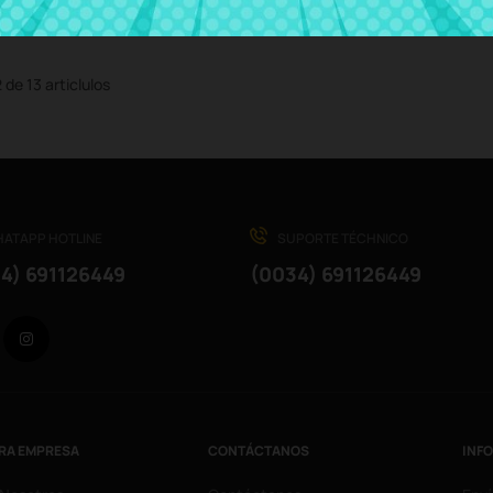
de 13 articlulos
ATAPP HOTLINE
SUPORTE TÉCHNICO
4) 691126449
(0034) 691126449
Facebook
Instagram
RA EMPRESA
CONTÁCTANOS
INF