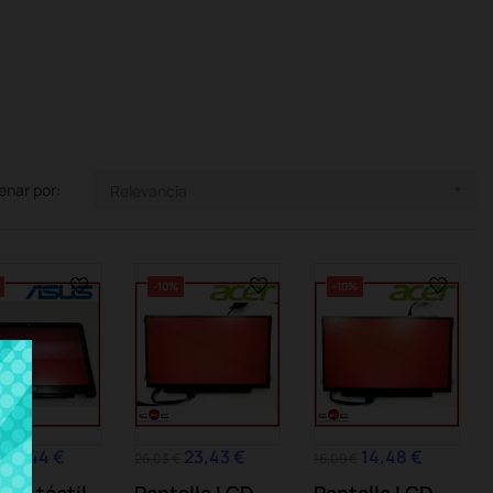
enar por:
Relevancia

-10%
-10%
41,44 €
23,43 €
14,48 €
€
26,03 €
16,09 €
lla táctil
Pantalla LCD
Pantalla LCD