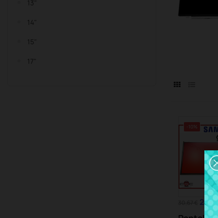
13"
14"
15"
17"
-10%
27,6
30,67 €
Pantalla 