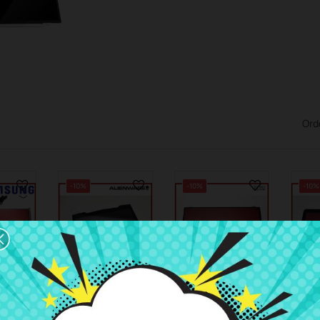
Ord
-10%
-10%
-10%
0 €
34,52 €
15,52 €
38,36 €
17,24 €
46,04 
LCD
Pantalla
Pantalla LCD
Panta