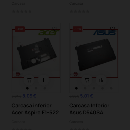
C70-A-103
n012 11-n020
Carcasa
Carcasa
-10%
-10%
8,05 €
5,01 €
8,94 €
5,56 €
Carcasa inferior
Carcasa Inferior
Acer Aspire E1-522
Asus D540SA
F540S X540S
Carcasa
Carcasa