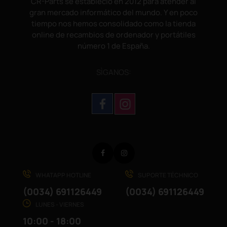
CR-Parts se estableció en 2012 para atender al
gran mercado informático del mundo. Y en poco
tiempo nos hemos consolidado como la tienda
online de recambios de ordenador y portátiles
número 1 de España.
SÌGANOS:
Facebook
Instagram
WHATAPP HOTLINE
SUPORTE TÉCHNICO
(0034) 691126449
(0034) 691126449
LUNES - VIERNES
10:00 - 18:00