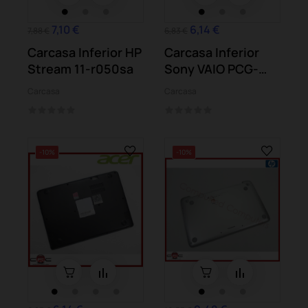
7,10 €
6,14 €
7,88 €
6,83 €
Carcasa Inferior HP
Carcasa Inferior
Stream 11-r050sa
Sony VAIO PCG-
7181M 7186M
Carcasa
Carcasa
-10%
-10%