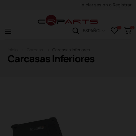
Iniciar sesión
o
Registrar
0
Navegación
☰
ESPAÑOL
de
palanca
Inicio
Carcasa
Carcasas inferiores
Carcasas Inferiores