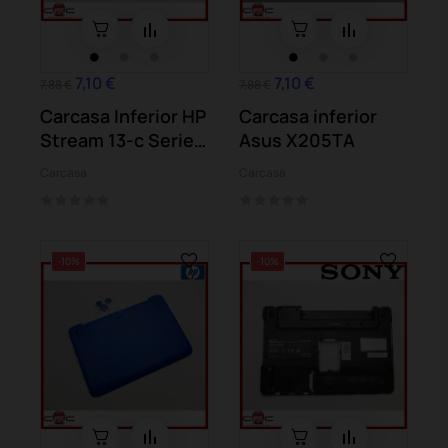
7,10 €
7,10 €
7,88 €
7,88 €
Carcasa Inferior HP
Carcasa inferior
Stream 13-c Series
Asus X205TA
13-c016ns
Carcasa
Carcasa
-10%
-10%