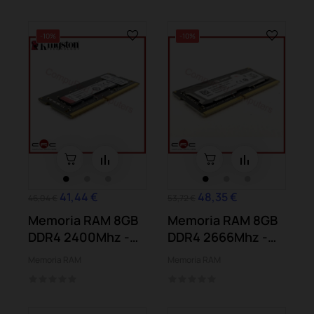
-10%
-10%
41,44 €
48,35 €
46,04 €
53,72 €
Memoria RAM 8GB
Memoria RAM 8GB
DDR4 2400Mhz -
DDR4 2666Mhz -
Kingston HyperX
Ballistix
Memoria RAM
Memoria RAM