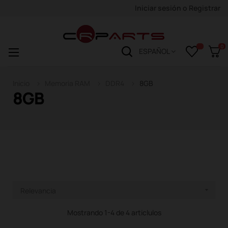
Iniciar sesión
o
Registrar
0
Navegación
☰
ESPAÑOL
de
palanca
Inicio
Memoria RAM
DDR4
8GB
8GB
Relevancia

Mostrando 1-4 de 4 articlulos