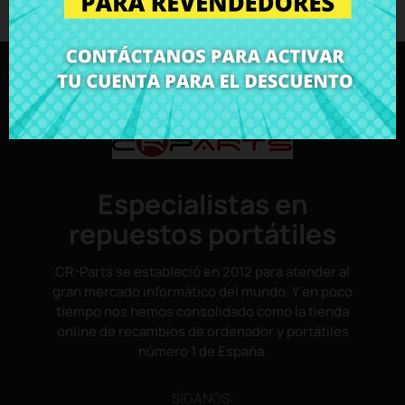
Especialistas en
repuestos portátiles
CR-Parts se estableció en 2012 para atender al
gran mercado informático del mundo. Y en poco
tiempo nos hemos consolidado como la tienda
online de recambios de ordenador y portátiles
número 1 de España.
SÌGANOS: