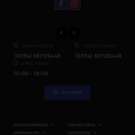
Facebook
Instagram
WHATAPP HOTLINE
SUPORTE TÉCHNICO
(0034) 691126449
(0034) 691126449
LUNES - VIERNES
10:00 - 18:00
VER EL MAPA
NUESTRA EMPRESA
CONTÁCTANOS


INFORMACIÓN
CATEGORÍAS

