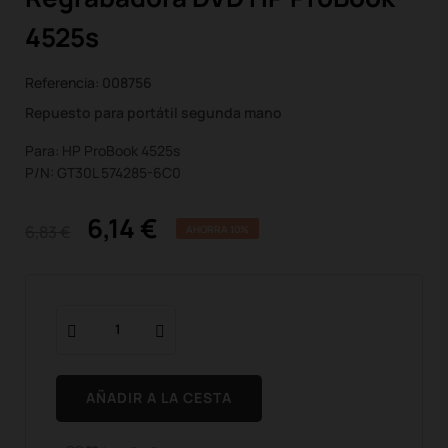
4525s
Referencia:
008756
Repuesto para portátil segunda mano
Para: HP ProBook 4525s
P/N: GT30L 574285-6C0
6,14 €
6,83 €
AHORRA 10%
AÑADIR A LA CESTA