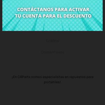
Descripción
Detalles del producto
Grados
Comentarios
¡En CRParts somos especialistas en repuestos para
portátiles!