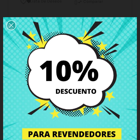
Lista De Deseos

Comparar

Horario del servicio de atención al cliente
Estamos disponibles de lunes a viernes de 10 a 18
horas
Envío y Entrega
Entregas en España posible en 24h - 48h, en
Europa 3 - 6 días hábiles
Política de Devolución
Puedes devolver todos los productos en un plazo
de 15 días - garantizado!