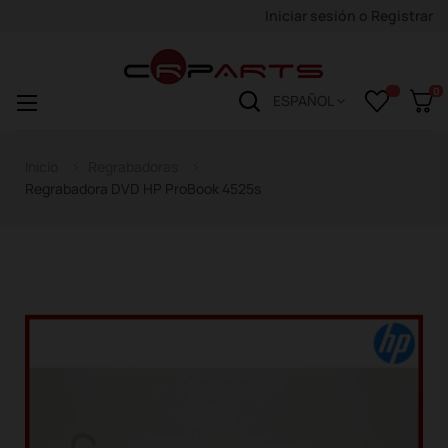
Iniciar sesión
o
Registrar
0
Navegación
☰
ESPAÑOL
de
palanca
Inicio
Regrabadoras
Regrabadora DVD HP ProBook 4525s