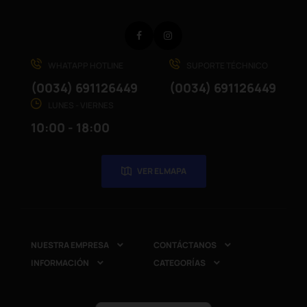
Facebook
Instagram
WHATAPP HOTLINE
SUPORTE TÉCHNICO
(0034) 691126449
(0034) 691126449
LUNES - VIERNES
10:00 - 18:00
VER EL MAPA
NUESTRA EMPRESA
CONTÁCTANOS


INFORMACIÓN
CATEGORÍAS

