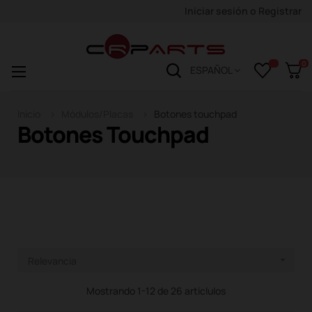
Iniciar sesión
o
Registrar
0
Navegación
☰
ESPAÑOL
de
palanca
Inicio
Módulos/Placas
Botones touchpad
Botones Touchpad
Relevancia

Mostrando 1-12 de 26 articlulos