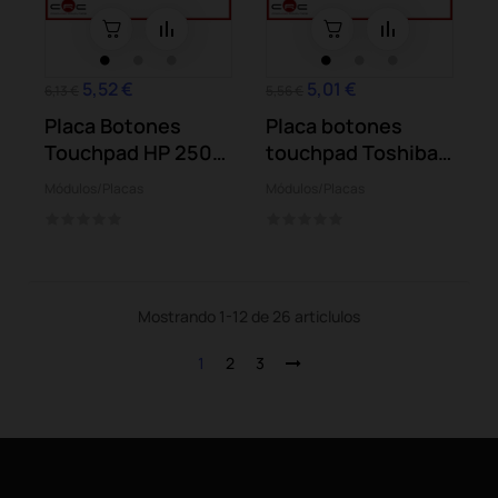
5,52 €
5,01 €
6,13 €
5,56 €
Placa Botones
Placa botones
Touchpad HP 250
touchpad Toshiba
255 G2 Pavilion...
Satellite C840
Módulos/Placas
Módulos/Placas
C845
Mostrando 1-12 de 26 articlulos
1
2
3