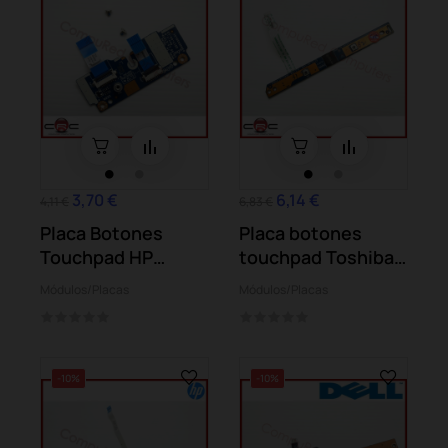
3,70 €
6,14 €
4,11 €
6,83 €
Placa Botones
Placa botones
Touchpad HP
touchpad Toshiba
Pavilion 15-bs069...
Qosmio X770-107
Módulos/Placas
Módulos/Placas
-10%
-10%