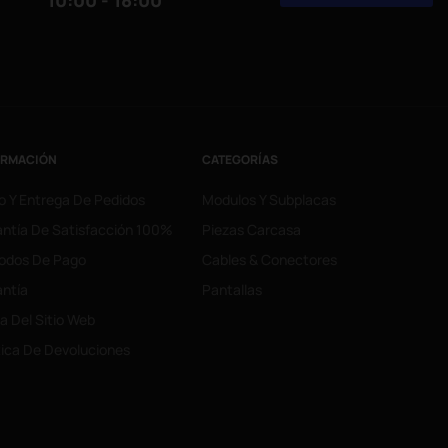
10:00 - 18:00
ORMACIÓN
CATEGORÍAS
o Y Entrega De Pedidos
Modulos Y Subplacas
ntía De Satisfacción 100%
Piezas Carcasa
odos De Pago
Cables & Conectores
ntía
Pantallas
 Del Sitio Web
tica De Devoluciones