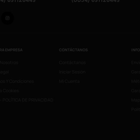
Facebook
Instagram
RA EMPRESA
CONTÁCTANOS
INF
 Nosotros
Contáctanos
Enví
Legal
Iniciar Sesión
Gara
os Y Condiciones
Mi Cuenta
Mét
ca Cookies
Gara
- POLÍTICA DE PRIVACIDAD
Mapa
Poli