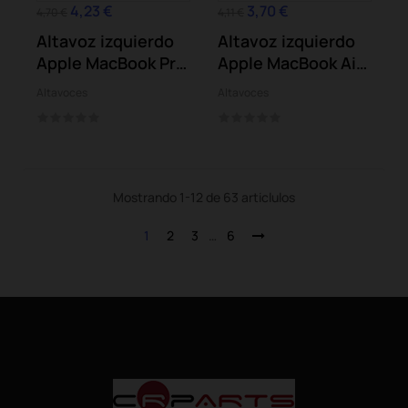
4,23 €
3,70 €
4,70 €
4,11 €
Altavoz izquierdo
Altavoz izquierdo
Apple MacBook Pro
Apple MacBook Air
A1286 2011
A1466 2015
Altavoces
Altavoces
Mostrando 1-12 de 63 articlulos
1
2
3
…
6