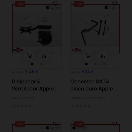
-10%
-10%
9,48 €
6,14 €
10,53 €
6,83 €
Disipador &
Conector SATA
Ventilador Apple
disco duro Apple
MacBook Air
MacBook Pro...
Refrigeración
Cables & Conectores
A1369...
-10%
-10%