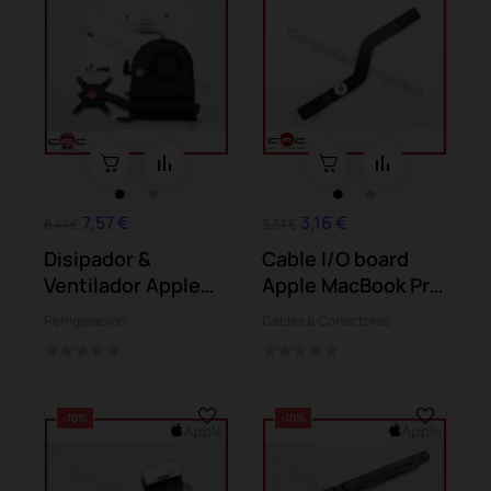
7,57 €
3,16 €
8,41 €
3,51 €
Disipador &
Cable I/O board
Ventilador Apple
Apple MacBook Pro
MacBook Pro 13...
13 Retina...
Refrigeración
Cables & Conectores
-10%
-10%