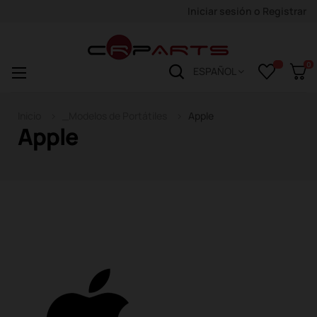
Iniciar sesión
o
Registrar
0
Navegación
☰
ESPAÑOL
de
palanca
Inicio
_Modelos de Portátiles
Apple
Apple