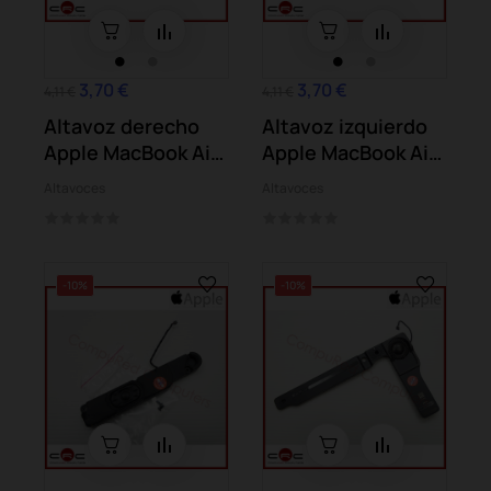
3,70 €
3,70 €
4,11 €
4,11 €
Altavoz derecho
Altavoz izquierdo
Apple MacBook Air
Apple MacBook Air
A1369 A1466
A1369 A1466
Altavoces
Altavoces
-10%
-10%