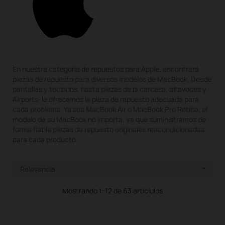
En nuestra categoría de repuestos para Apple, encontrará
piezas de repuesto para diversos modelos de MacBook. Desde
pantallas y teclados, hasta piezas de la carcasa, altavoces y
Airports: le ofrecemos la pieza de repuesto adecuada para
cada problema. Ya sea MacBook Air o MacBook Pro Retina, el
modelo de su MacBook no importa, ya que suministramos de
forma fiable piezas de repuesto originales reacondicionadas
para cada producto.
Relevancia

Mostrando 1-12 de 63 articlulos