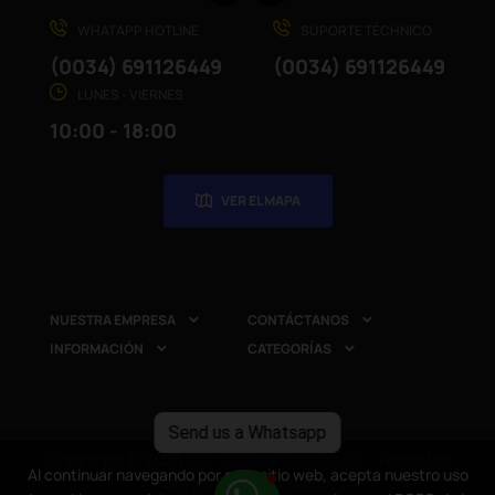
WHATAPP HOTLINE
SUPORTE TÉCHNICO
(0034) 691126449
(0034) 691126449
LUNES - VIERNES
10:00 - 18:00
VER EL MAPA
NUESTRA EMPRESA
CONTÁCTANOS


INFORMACIÓN
CATEGORÍAS


Send us a Whatsapp
Copyright © 2025
CompuRed Computers
. Todos los
Al continuar navegando por este sitio web, acepta nuestro uso
derechos reservados