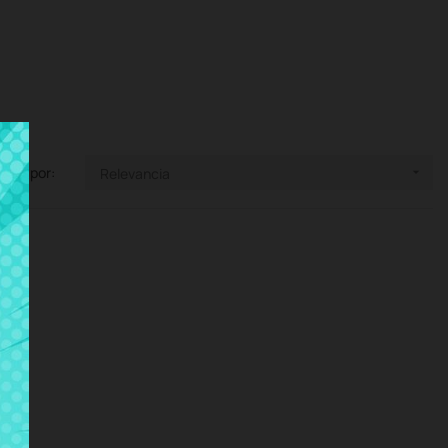
enar por:
Relevancia
