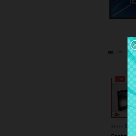
-10%
34,5
38,36 €
Pantalla