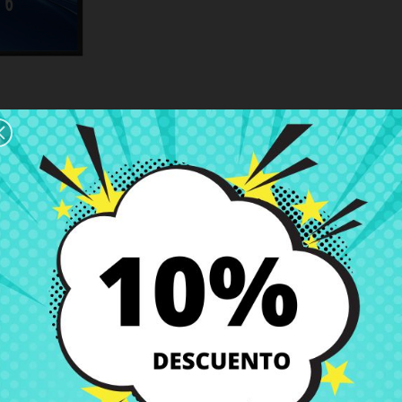
Ord
-10%
2 €
41,44 €
46,04 €
Pantalla táctil