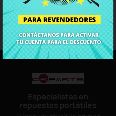
No nos hacemos responsables de la perdida de datos o
beneficios provocados por la avería o durante la reparación.
Para informar de un problema, el cliente debe mandar un
correo electrónico a info@crparts.es indicando el número
del pedido. También puede llamar al (+34) 691 1264 49 de
lunes a viernes de 10:00h a 18:00h. Rogamos que se tenga
el número del pedido a mano.
Especialistas en
repuestos portátiles
CR-Parts se estableció en 2012 para atender al