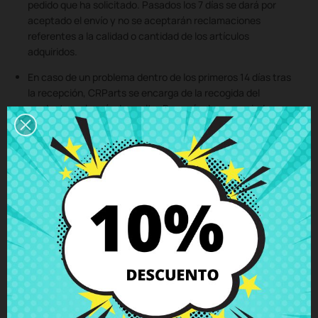
pedido que ha solicitado. Pasados los 7 días se dará por
aceptado el envío y no se aceptarán reclamaciones
referentes a la calidad o cantidad de los artículos
adquiridos.
En caso de un problema dentro de los primeros 14 días tras
la recepción, CRParts se encarga de la recogida del
producto y el envío de vuelta. Después de ese periodo, se
considera una RMA y los gastos son compartidos, el cliente
paga los portes hasta el taller ubicado en Orihuela Costa
(Alicante), mientras que CRParts se encarga de la
devolución al domicilio del cliente.
La mercancía debe devolverse en su embalaje original o en
otro igualmente adecuado. En caso de recibir la mercancía
deteriorada o dañada por la insuficiencia de embalaje,
CRParts no se hace responsable.
Nos reservamos el derecho de cambiar el producto por otro
para solucionar el problema siempre y cuando sean iguales,
de una gama equivalente o superior.