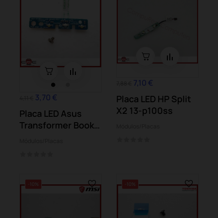
7,10 €
7,88 €
3,70 €
Placa LED HP Split
4,11 €
X2 13-p100ss
Placa LED Asus
Transformer Book
Módulos/Placas
Flip TP300LA...
Módulos/Placas
-10%
-10%