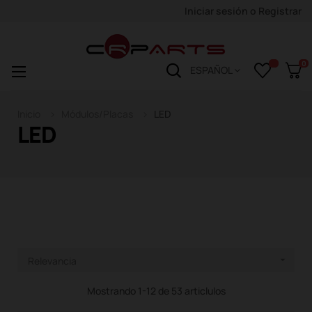
Iniciar sesión
o
Registrar
0
Navegación
☰
ESPAÑOL
de
palanca
Inicio
Módulos/Placas
LED
LED
Relevancia

Mostrando 1-12 de 53 articlulos