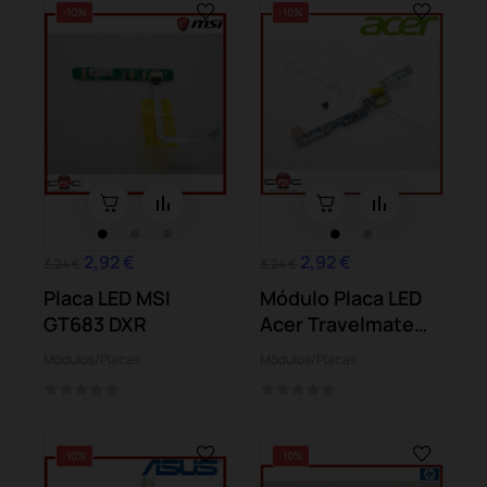
-10%
-10%
2,92 €
2,92 €
3,24 €
3,24 €
Placa LED MSI
Módulo Placa LED
GT683 DXR
Acer Travelmate
B113 B116...
Módulos/Placas
Módulos/Placas
-10%
-10%