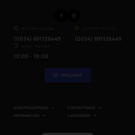
Facebook
Instagram
WHATAPP HOTLINE
SUPORTE TÉCHNICO
(0034) 691126449
(0034) 691126449
LUNES - VIERNES
10:00 - 18:00
VER EL MAPA
NUESTRA EMPRESA
CONTÁCTANOS


INFORMACIÓN
CATEGORÍAS

