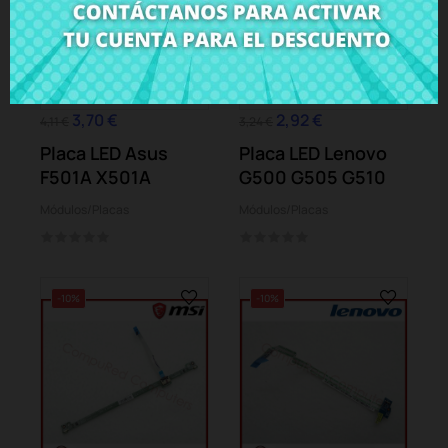
3,70 €
2,92 €
4,11 €
3,24 €
Placa LED Asus
Placa LED Lenovo
F501A X501A
G500 G505 G510
Módulos/Placas
Módulos/Placas
-10%
-10%