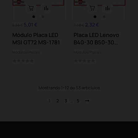
5,01 €
2,32 €
5,56 €
2,58 €
Módulo Placa LED
Placa LED Lenovo
MSI GT72 MS-1781
B40-30 B50-30
B50-45 B50-70...
Módulos/Placas
Módulos/Placas
Mostrando 1-12 de 53 articlulos
1
2
3
…
5