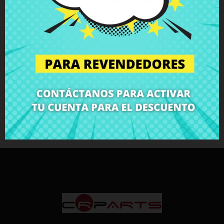
27,60 €
30,67 €
Pantalla LCD 14"
Original BOE
Pantallas LCD
Mostrando 1-3 de 3 articlulos