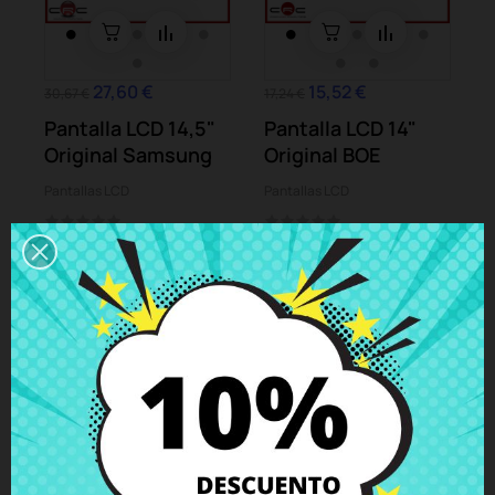
27,60 €
15,52 €
30,67 €
17,24 €
Pantalla LCD 14,5"
Pantalla LCD 14"
Original Samsung
Original BOE
Pantallas LCD
Pantallas LCD
-10%