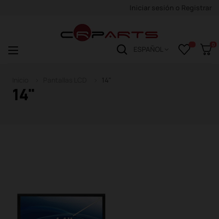
Iniciar sesión
o
Registrar
0
Navegación
☰
ESPAÑOL
de
palanca
Inicio
Pantallas LCD
14"
14"