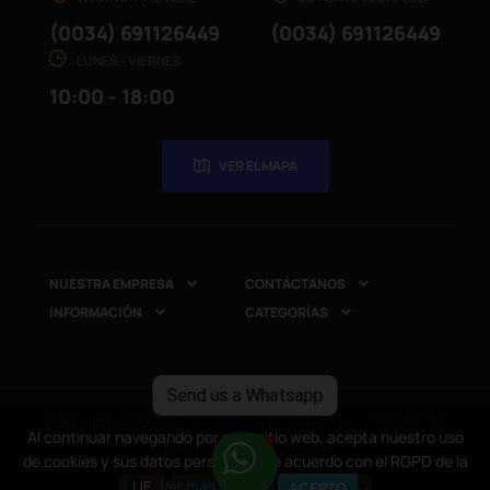
(0034) 691126449
(0034) 691126449
LUNES - VIERNES
10:00 - 18:00
VER EL MAPA
NUESTRA EMPRESA
CONTÁCTANOS


INFORMACIÓN
CATEGORÍAS


Send us a Whatsapp
Copyright © 2025
CompuRed Computers
. Todos los
Al continuar navegando por este sitio web, acepta nuestro uso
derechos reservados
de cookies y sus datos personales de acuerdo con el RGPD de la
UE.
Ver más detalles
ACEPTO