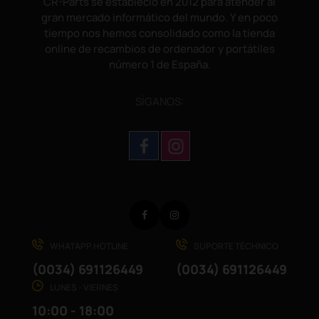
CR-Parts se estableció en 2012 para atender al
gran mercado informático del mundo. Y en poco
tiempo nos hemos consolidado como la tienda
online de recambios de ordenador y portátiles
número 1 de España.
SÌGANOS:
Facebook
Instagram
WHATAPP HOTLINE
SUPORTE TÉCHNICO
(0034) 691126449
(0034) 691126449
LUNES - VIERNES
10:00 - 18:00