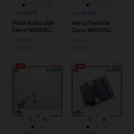
8,52 €
8,52 €
9,47 €
9,47 €
Placa Audio USB
Marco Pantalla
Clevo W550SU
Clevo W550SU
(Mountain Slim
(Mountain Slim
Módulos/Placas
Carcasa
754G)
754G)
-10%
-10%