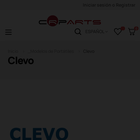
Iniciar sesión
o
Registrar
0
Navegación
☰
ESPAÑOL
de
palanca
Inicio
_Modelos de Portátiles
Clevo
Clevo