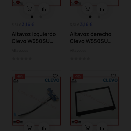
3,16 €
3,16 €
3,51 €
3,51 €
Altavoz izquierdo
Altavoz derecho
Clevo W550SU
Clevo W550SU
(Mountain Slim...
(Mountain Slim
Altavoces
Altavoces
754G)
-10%
-10%