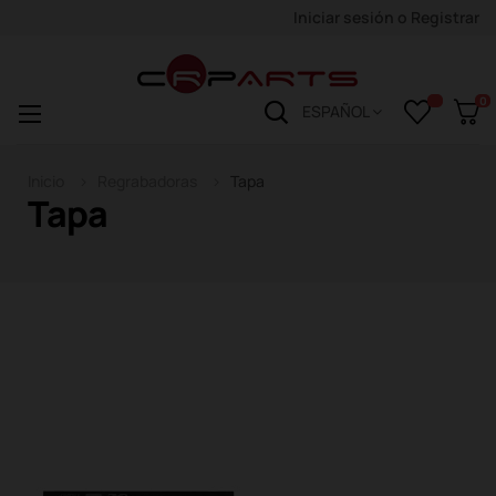
Iniciar sesión
o
Registrar
0
Navegación
☰
ESPAÑOL
de
palanca
Inicio
Regrabadoras
Tapa
Tapa