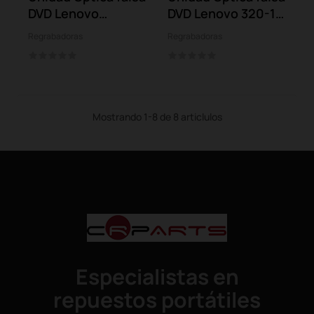
DVD Lenovo
DVD Lenovo 320-15
Ideapad L340-17...
Serie
Regrabadoras
Regrabadoras
Mostrando 1-8 de 8 articlulos
Especialistas en
repuestos portátiles