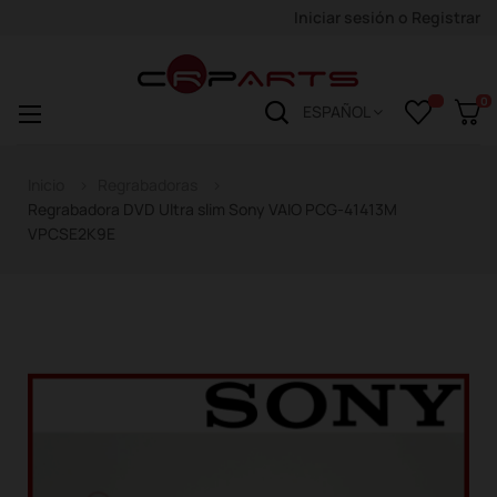
Iniciar sesión
o
Registrar
0
Navegación
☰
ESPAÑOL
de
palanca
Inicio
Regrabadoras
Regrabadora DVD Ultra slim Sony VAIO PCG-41413M
VPCSE2K9E