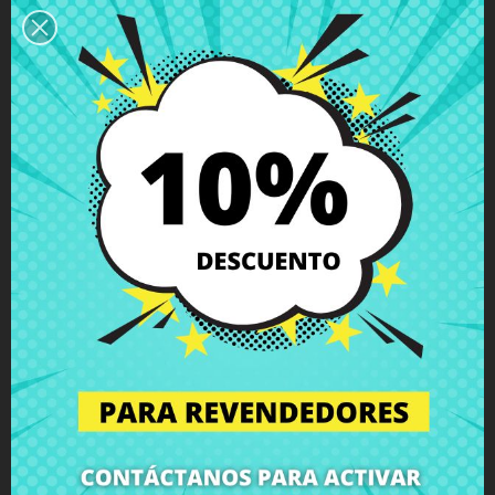
Descripción
Detalles del producto
Grados
Comentarios
Pie de goma trasero Acer Aspire E1-
571 E1-571G