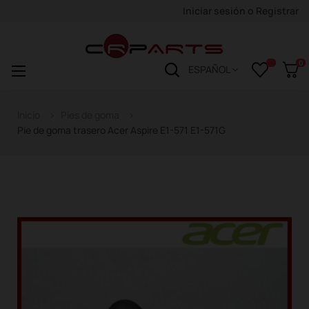
Iniciar sesión
o
Registrar
0
Navegación
☰
ESPAÑOL
de
palanca
Inicio
Pies de goma
Pie de goma trasero Acer Aspire E1-571 E1-571G