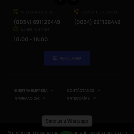
WHATAPP HOTLINE
SUPORTE TÉCHNICO
(0034) 691126449
(0034) 691126449
LUNES - VIERNES
10:00 - 18:00
VER EL MAPA
NUESTRA EMPRESA
CONTÁCTANOS


INFORMACIÓN
CATEGORÍAS


Send us a Whatsapp
Copyright © 2025
CompuRed Computers
. Todos los
Al continuar navegando por este sitio web, acepta nuestro uso
Al continuar navegando por este sitio web, acepta nuestro uso