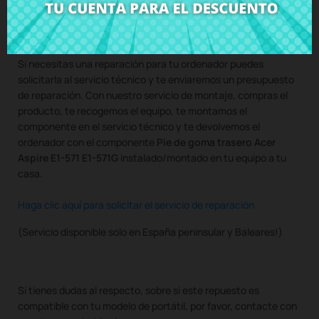
Compra
Pie de goma trasero Acer Aspire E1-571 E1-571G
al
mejor precio en CRParts - PRODUCTO USADO ORIGINAL -
disponible también con nuestro servicio de montaje.
Si necesitas una reparación para tu ordenador puedes
solicitarla al servicio técnico y te enviaremos un presupuesto
de reparación. Con nuestro servicio de montaje, compras el
producto, te recogemos el equipo, te montamos el
componente en el servicio técnico y te devolvemos el
ordenador con el componente
Pie de goma trasero Acer
Aspire E1-571 E1-571G
instalado/montado en tu equipo a tu
casa.
Haga clic aquí para solicitar el servicio de reparación
(Servicio disponible solo en España peninsular y Baleares!)
Si tienes dudas al respecto, sobre si este repuesto es
compatible con tu modelo de portátil, por favor, contacte con