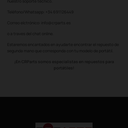
nuestro soporte técnico.
Teléfono/Whatsapp: +34 691126449
Correo elctrónico: info@crparts.es
o a traves del chat online.
Estaremos encantados en ayudarte encontrar el repuesto de
segunda mano que corresponda con tu modelo de portátil.
¡En CRParts somos especialistas en repuestos para
portátiles!