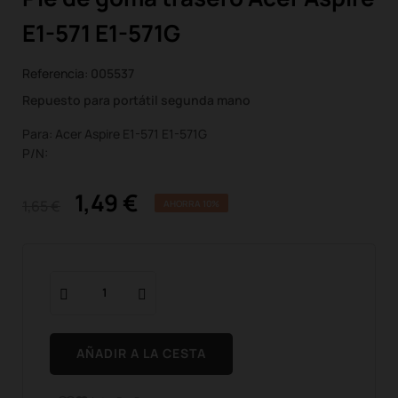
E1-571 E1-571G
Referencia:
005537
Repuesto para portátil segunda mano
Para: Acer Aspire E1-571 E1-571G
P/N:
1,49 €
1,65 €
AHORRA 10%
AÑADIR A LA CESTA