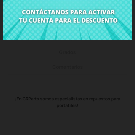
Descripción
Detalles del producto
Grados
Comentarios
¡En CRParts somos especialistas en repuestos para
portátiles!