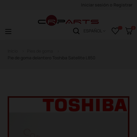
Iniciar sesión
o
Registrar
0
Navegación
☰
ESPAÑOL
de
palanca
Inicio
Pies de goma
Pie de goma delantero Toshiba Satellite L850