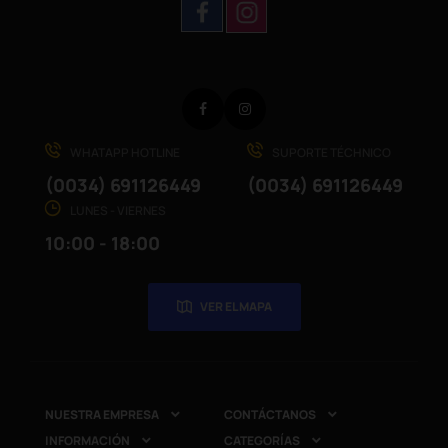
Facebook
Instagram
WHATAPP HOTLINE
SUPORTE TÉCHNICO
(0034) 691126449
(0034) 691126449
LUNES - VIERNES
10:00 - 18:00
VER EL MAPA
NUESTRA EMPRESA
CONTÁCTANOS


INFORMACIÓN
CATEGORÍAS

