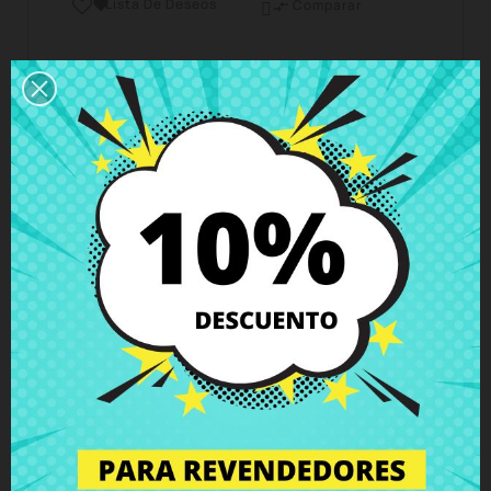
Lista De Deseos

Comparar

Horario del servicio de atención al cliente
Estamos disponibles de lunes a viernes de 10 a 18
horas
Envío y Entrega
Entregas en España posible en 24h - 48h, en
Europa 3 - 6 días hábiles
Política de Devolución
Puedes devolver todos los productos en un plazo
de 15 días - garantizado!