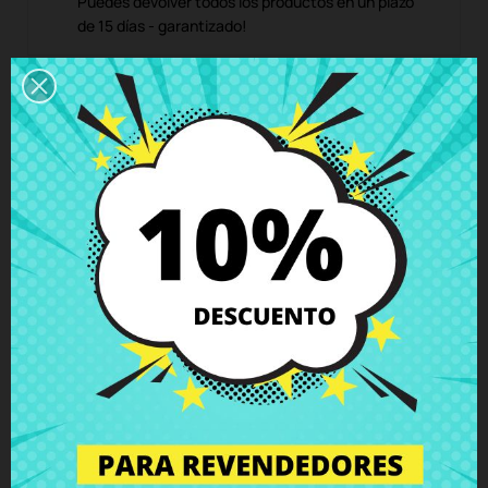
Puedes devolver todos los productos en un plazo
de 15 días - garantizado!
Descripción
Detalles del producto
Grados
Comentarios
Pie de goma delantero Packard Bell
EasyNote TE11HC Acer Travelmate
P253