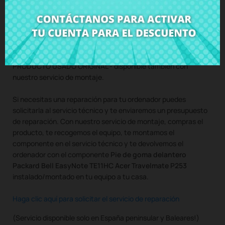
Compra
Pie de goma delantero Packard Bell EasyNote
TE11HC Acer Travelmate P253
al mejor precio en CRParts -
PRODUCTO USADO ORIGINAL - disponible también con
nuestro servicio de montaje.
Si necesitas una reparación para tu ordenador puedes
solicitarla al servicio técnico y te enviaremos un presupuesto
de reparación. Con nuestro servicio de montaje, compras el
producto, te recogemos el equipo, te montamos el
componente en el servicio técnico y te devolvemos el
ordenador con el componente
Pie de goma delantero
Packard Bell EasyNote TE11HC Acer Travelmate P253
instalado/montado en tu equipo a tu casa.
Haga clic aquí para solicitar el servicio de reparación
(Servicio disponible solo en España peninsular y Baleares!)