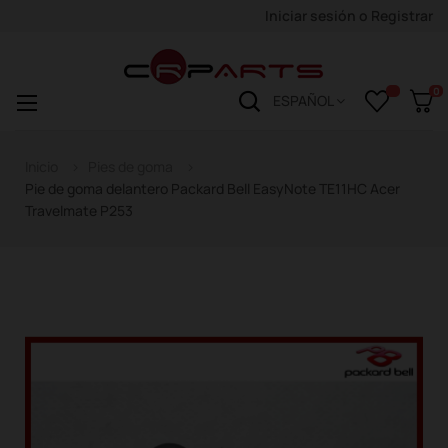
Iniciar sesión
o
Registrar
0
Navegación
☰
ESPAÑOL
de
palanca
Inicio
Pies de goma
Pie de goma delantero Packard Bell EasyNote TE11HC Acer
Travelmate P253