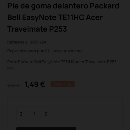
Pie de goma delantero Packard
Bell EasyNote TE11HC Acer
Travelmate P253
Referencia:
005472A
Repuesto para portátil segunda mano
Para: Packard Bell EasyNote TE11HC Acer Travelmate P253
P/N:
1,49 €
1,65 €
AHORRA 10%