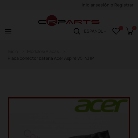
Iniciar sesión
o
Registrar
0
Navegación
☰
ESPAÑOL
de
palanca
Inicio
Módulos/Placas
Placa conector bateria Acer Aspire V5-431P