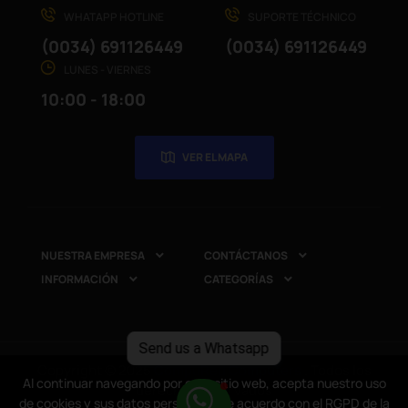
WHATAPP HOTLINE
SUPORTE TÉCHNICO
(0034) 691126449
(0034) 691126449
LUNES - VIERNES
10:00 - 18:00
VER EL MAPA
NUESTRA EMPRESA
CONTÁCTANOS


INFORMACIÓN
CATEGORÍAS


Send us a Whatsapp
Copyright © 2025
CompuRed Computers
. Todos los
Al continuar navegando por este sitio web, acepta nuestro uso
Al continuar navegando por este sitio web, acepta nuestro uso
derechos reservados
de cookies y sus datos personales de acuerdo con el RGPD de la
de cookies y sus datos personales de acuerdo con el RGPD de la