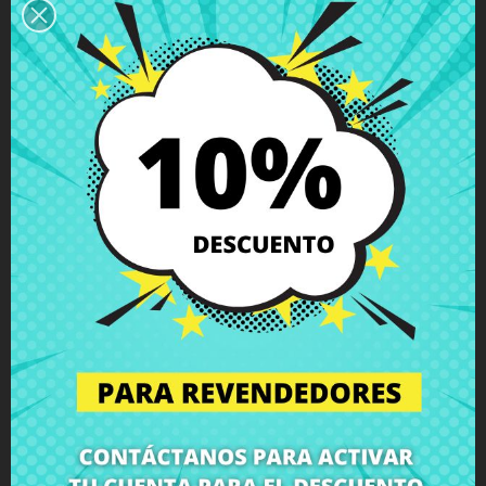
Descripción
Detalles del producto
Grados
Comentarios
Placa conector bateria Acer Aspire
V5-431P