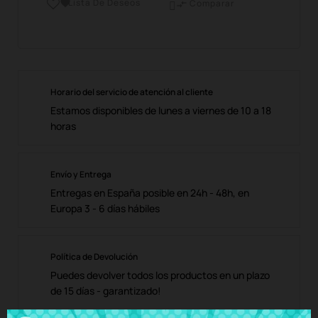
Lista De Deseos

Comparar

Horario del servicio de atención al cliente
Estamos disponibles de lunes a viernes de 10 a 18
horas
Envío y Entrega
Entregas en España posible en 24h - 48h, en
Europa 3 - 6 días hábiles
Política de Devolución
Puedes devolver todos los productos en un plazo
de 15 días - garantizado!