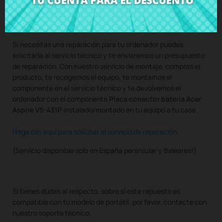
Compra
Placa conector bateria Acer Aspire V5-431P
al mejor
precio en CRParts - PRODUCTO USADO ORIGINAL - disponible
también con nuestro servicio de montaje.
Si necesitas una reparación para tu ordenador puedes
solicitarla al servicio técnico y te enviaremos un presupuesto
de reparación. Con nuestro servicio de montaje, compras el
producto, te recogemos el equipo, te montamos el
componente en el servicio técnico y te devolvemos el
ordenador con el componente
Placa conector bateria Acer
Aspire V5-431P
instalado/montado en tu equipo a tu casa.
Haga clic aquí para solicitar el servicio de reparación
(Servicio disponible solo en España peninsular y Baleares!)
Si tienes dudas al respecto, sobre si este repuesto es
compatible con tu modelo de portátil, por favor, contacte con
nuestro soporte técnico.