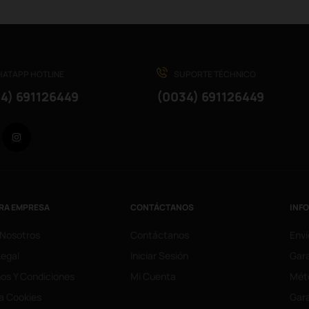
ATAPP HOTLINE
SUPORTE TÉCHNICO
4) 691126449
(0034) 691126449
Facebook
Instagram
RA EMPRESA
CONTÁCTANOS
INF
 Nosotros
Contáctanos
Enví
Legal
Iniciar Sesión
Gara
os Y Condiciones
Mi Cuenta
Mét
ca Cookies
Gara