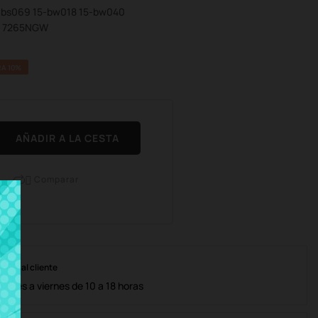
15-bs069 15-bw018 15-bw040
1 7265NGW
A 10%
AÑADIR A LA CESTA
Comparar

nción al cliente
lunes a viernes de 10 a 18 horas