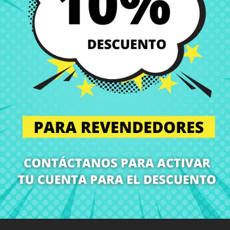
Envío y Entrega
Entregas en España posi
Política de Devolución
Puedes devolver todos l
ón
Detalles del producto
Grados
Co
¡En CRParts somos especialistas en repuestos para portátiles!