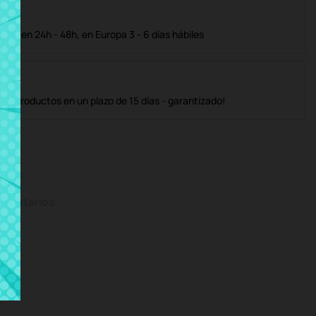
ble en 24h - 48h, en Europa 3 - 6 días hábiles
os productos en un plazo de 15 días - garantizado!
mentarios