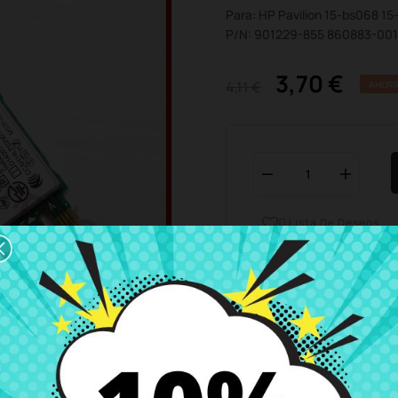
Para: HP Pavilion 15-bs068 
P/N: 901229-855 860883-00
3,70 €
4,11 €
AHORR
Lista De Deseos

Horario del servicio de ate
Estamos disponibles de 