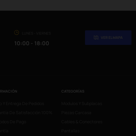
LUNES - VIERNES
VER EL MAPA
10:00 - 18:00
ORMACIÓN
CATEGORÍAS
o Y Entrega De Pedidos
Modulos Y Subplacas
ntía De Satisfacción 100%
Piezas Carcasa
odos De Pago
Cables & Conectores
ntía
Pantallas