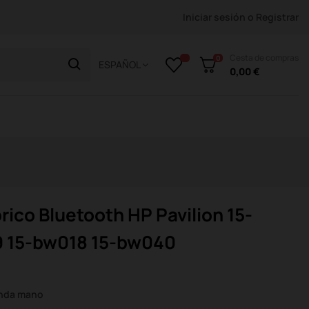
Iniciar sesión
o
Registrar
Cesta de compras
0
ESPAÑOL
0,00 €
ico Bluetooth HP Pavilion 15-
9 15-bw018 15-bw040
unda mano