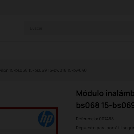
vilion 15-bs068 15-bs069 15-bw018 15-bw040
Módulo inalámbr
bs068 15-bs06
Referencia:
007468
Repuesto para portátil seg