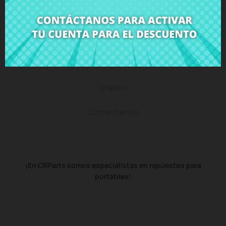
Descripción
Detalles del producto
Grados
Comentarios
¡En CRParts somos especialistas en repuestos para
portátiles!