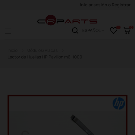
Iniciar sesión
o
Registrar
0
Navegación
☰
ESPAÑOL
de
palanca
Inicio
Módulos/Placas
Lector de Huellas HP Pavilion m6-1000