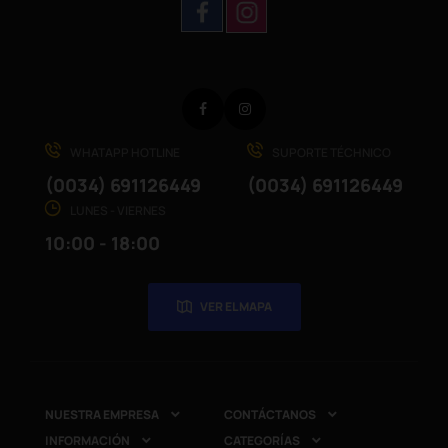
Facebook
Instagram
WHATAPP HOTLINE
SUPORTE TÉCHNICO
(0034) 691126449
(0034) 691126449
LUNES - VIERNES
10:00 - 18:00
VER EL MAPA
NUESTRA EMPRESA
CONTÁCTANOS


INFORMACIÓN
CATEGORÍAS

