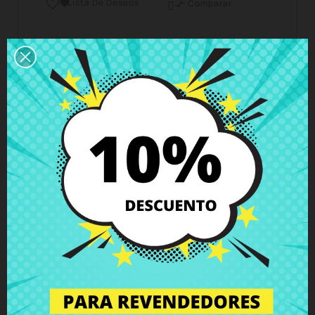
Lista De Deseos

Comparar

Horario del servicio de atención al cliente
Estamos disponibles de lunes a viernes de 10 a 18
horas
Envío y Entrega
Entregas en España posible en 24h - 48h, en
Europa 3 - 6 días hábiles
Política de Devolución
Puedes devolver todos los productos en un plazo
de 15 días - garantizado!