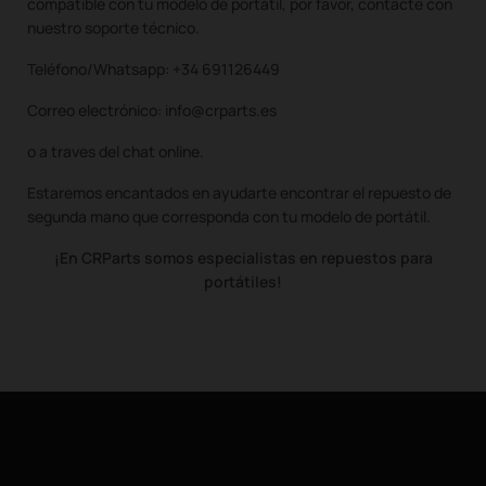
compatible con tu modelo de portátil, por favor, contacte con
nuestro soporte técnico.
Teléfono/Whatsapp: +34 691126449
Correo electrónico: info@crparts.es
o a traves del chat online.
Estaremos encantados en ayudarte encontrar el repuesto de
segunda mano que corresponda con tu modelo de portátil.
¡En CRParts somos especialistas en repuestos para
portátiles!