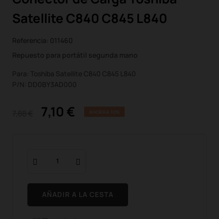
Satellite C840 C845 L840
Referencia:
011460
Repuesto para portátil segunda mano
Para: Toshiba Satellite C840 C845 L840
P/N: DD0BY3AD000
7,10 €
7,88 €
AHORRA 10%
AÑADIR A LA CESTA