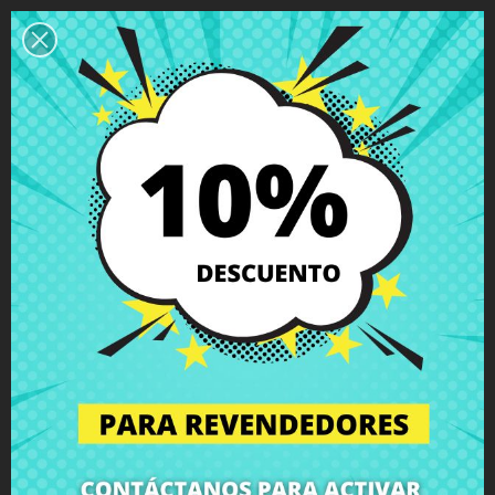
Descripción
Detalles del producto
Grados
Comentarios
Conector de Carga Toshiba Satellite
C840 C845 L840