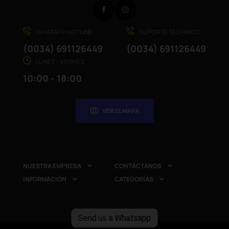
Facebook
Instagram
WHATAPP HOTLINE
SUPORTE TÉCHNICO
(0034) 691126449
(0034) 691126449
LUNES - VIERNES
10:00 - 18:00
VER EL MAPA
NUESTRA EMPRESA
CONTÁCTANOS


INFORMACIÓN
CATEGORÍAS


Send us a Whatsapp