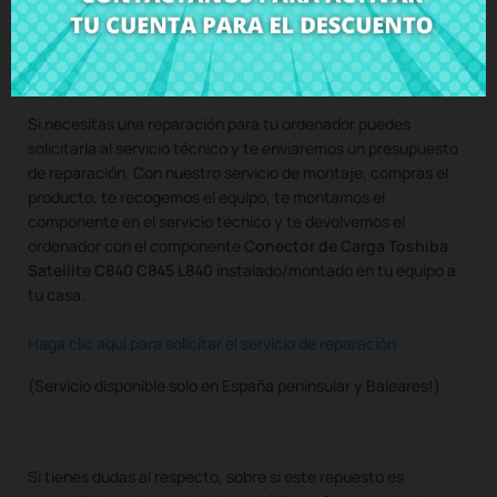
Compra
Conector de Carga Toshiba Satellite C840 C845
L840
al mejor precio en CRParts - PRODUCTO USADO
ORIGINAL - disponible también con nuestro servicio de
montaje.
Si necesitas una reparación para tu ordenador puedes
solicitarla al servicio técnico y te enviaremos un presupuesto
de reparación. Con nuestro servicio de montaje, compras el
producto, te recogemos el equipo, te montamos el
componente en el servicio técnico y te devolvemos el
ordenador con el componente
Conector de Carga Toshiba
Satellite C840 C845 L840
instalado/montado en tu equipo a
tu casa.
Haga clic aquí para solicitar el servicio de reparación
(Servicio disponible solo en España peninsular y Baleares!)
Si tienes dudas al respecto, sobre si este repuesto es