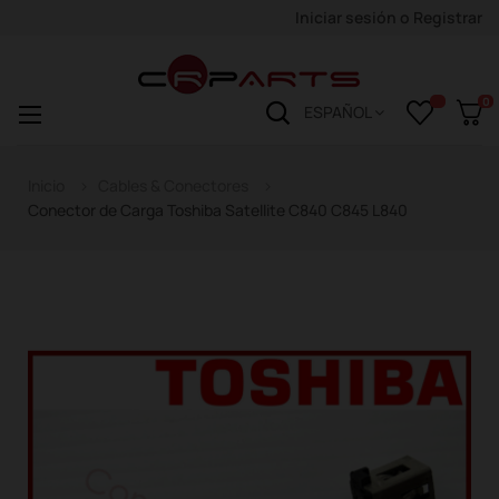
Iniciar sesión
o
Registrar
0
Navegación
☰
ESPAÑOL
de
palanca
Inicio
Cables & Conectores
Conector de Carga Toshiba Satellite C840 C845 L840