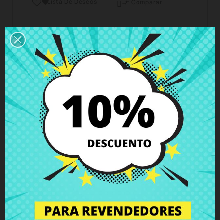
Lista De Deseos

Comparar

Horario del servicio de atención al cliente
Estamos disponibles de lunes a viernes de 10 a 18
horas
Envío y Entrega
Entregas en España posible en 24h - 48h, en
Europa 3 - 6 días hábiles
Política de Devolución
Puedes devolver todos los productos en un plazo
de 15 días - garantizado!