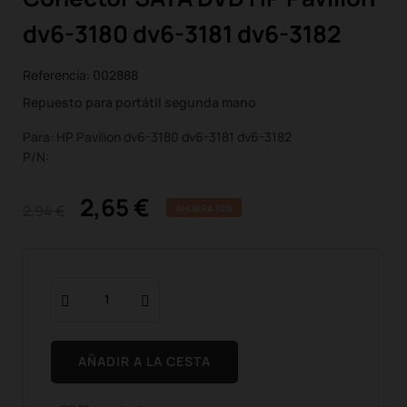
dv6-3180 dv6-3181 dv6-3182
Referencia:
002888
Repuesto para portátil segunda mano
Para: HP Pavilion dv6-3180 dv6-3181 dv6-3182
P/N:
2,65 €
2,94 €
AHORRA 10%
AÑADIR A LA CESTA