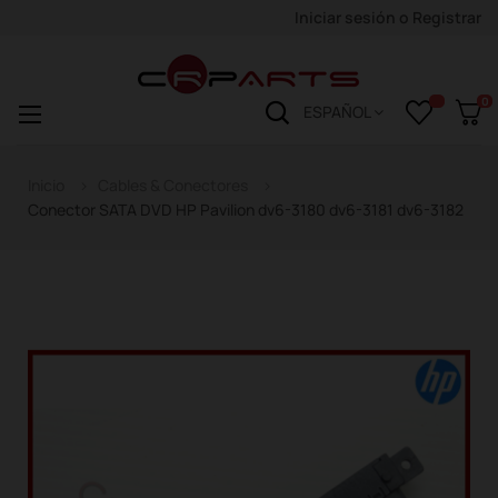
Iniciar sesión
o
Registrar
0
Navegación
☰
ESPAÑOL
de
palanca
Inicio
Cables & Conectores
Conector SATA DVD HP Pavilion dv6-3180 dv6-3181 dv6-3182