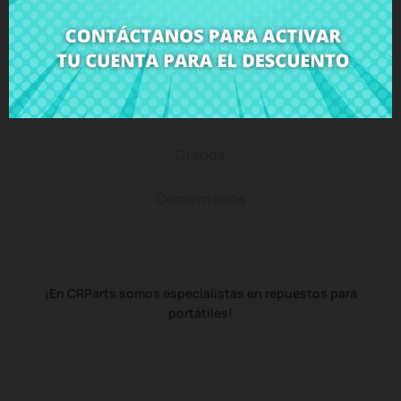
Descripción
Detalles del producto
Grados
Comentarios
¡En CRParts somos especialistas en repuestos para
portátiles!