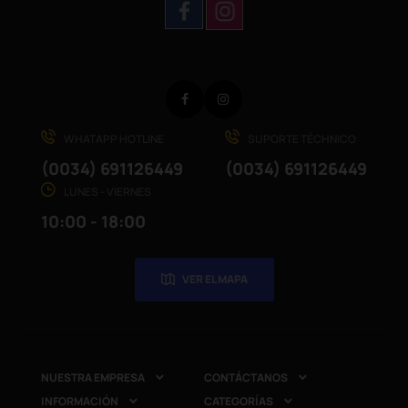
Facebook
Instagram
WHATAPP HOTLINE
SUPORTE TÉCHNICO
(0034) 691126449
(0034) 691126449
LUNES - VIERNES
10:00 - 18:00
VER EL MAPA
NUESTRA EMPRESA
CONTÁCTANOS


INFORMACIÓN
CATEGORÍAS

