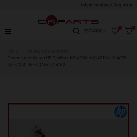
Iniciar sesión
o
Registrar
0
Navegación
☰
ESPAÑOL
de
palanca
Inicio
Cables & Conectores
Conector de Carga HP Pavilion dv7-4000 dv7-4010 dv7-4025
dv7-4030 dv7-4045 dv7-4162