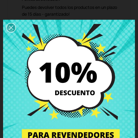
Puedes devolver todos los productos en un plazo
de 15 días - garantizado!
Descripción
Detalles del producto
Grados
Comentarios
Conector de Carga HP Pavilion dv7-
4000 dv7-4010 dv7-4025 dv7-4030