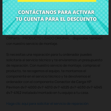
dv7-4045 dv7-4162
Compra
Conector de Carga HP Pavilion dv7-4000 dv7-4010
dv7-4025 dv7-4030 dv7-4045 dv7-4162
al mejor precio en
CRParts - PRODUCTO USADO ORIGINAL - disponible también
con nuestro servicio de montaje.
Si necesitas una reparación para tu ordenador puedes
solicitarla al servicio técnico y te enviaremos un presupuesto
de reparación. Con nuestro servicio de montaje, compras el
producto, te recogemos el equipo, te montamos el
componente en el servicio técnico y te devolvemos el
ordenador con el componente
Conector de Carga HP
Pavilion dv7-4000 dv7-4010 dv7-4025 dv7-4030 dv7-4045
dv7-4162
instalado/montado en tu equipo a tu casa.
Haga clic aquí para solicitar el servicio de reparación