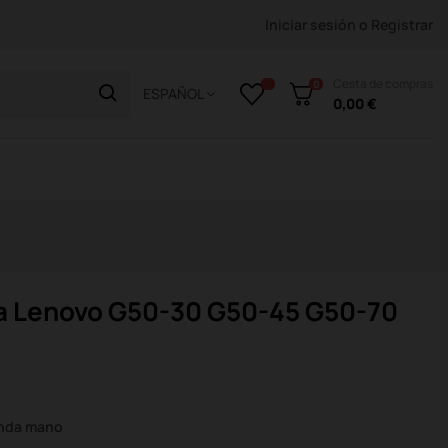
Iniciar sesión
o
Registrar
Cesta de compras
0
ESPAÑOL
0,00 €
a Lenovo G50-30 G50-45 G50-70
unda mano