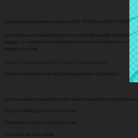
Compra
Bisagra derecha Lenovo G50-30 G50-45 G50-70 G50-80 
Si necesitas una reparación para tu ordenador puedes solicitarla al
equipo, te montamos el componente en el servicio técnico y te de
equipo a tu casa.
Haga clic aquí para solicitar el servicio de reparación
(Servicio disponible solo en España peninsular y Baleares!)
Si tienes dudas al respecto, sobre si este repuesto es compatible co
Teléfono/Whatsapp: +34 691126449
Correo electrónico: info@crparts.es
o a traves del chat online.