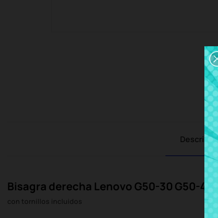
Descripci
Bisagra derecha Lenovo G50-30 G50-45
con tornillos incluidos