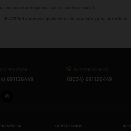
da mano que corresponda con tu modelo de portátil.
¡En CRParts somos especialistas en repuestos para portátiles!
ATAPP HOTLINE
SUPORTE TÉCHNICO
4) 691126449
(0034) 691126449
Facebook
Instagram
RA EMPRESA
CONTÁCTANOS
INF