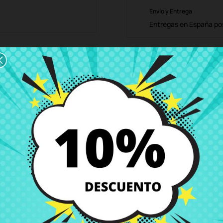
Envío y Entrega
Entregas en España posi
Política de Devolución
Puedes devolver todos l
ón
Detalles del producto
Grados
Co
 G50-70 G50-80 Z50-70