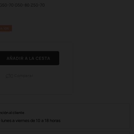
 G50-70 G50-80 Z50-70
A 10%
AÑADIR A LA CESTA
Comparar

nción al cliente
lunes a viernes de 10 a 18 horas