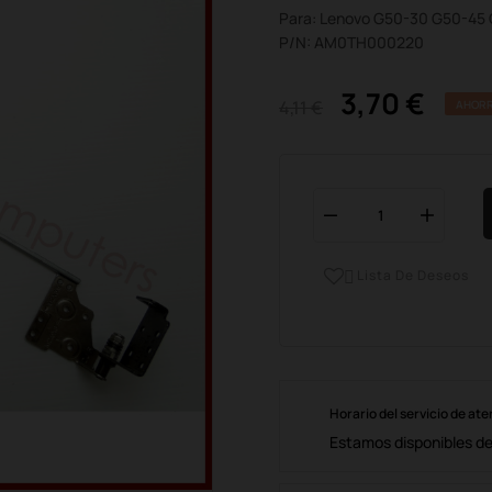
Para: Lenovo G50-30 G50-45
P/N: AM0TH000220
3,70 €
4,11 €
AHORR
Lista De Deseos

Horario del servicio de ate
Estamos disponibles de 