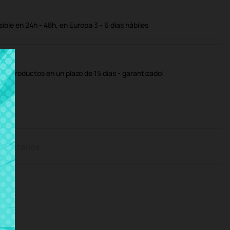
ble en 24h - 48h, en Europa 3 - 6 días hábiles
os productos en un plazo de 15 días - garantizado!
mentarios