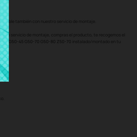
onible también con nuestro servicio de montaje.
uestro servicio de montaje, compras el producto, te recogemos el
0-30 G50-45 G50-70 G50-80 Z50-70
instalado/montado en tu
co.