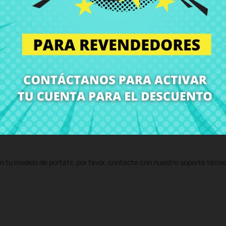
Z50-70
al mejor precio en CRParts - PRODUCTO USADO ORIGINAL - disp
 servicio técnico y te enviaremos un presupuesto de reparación. Con n
volvemos el ordenador con el componente
Bisagra derecha Lenovo G5
n tu modelo de portátil, por favor, contacte con nuestro soporte técni