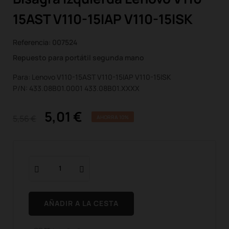
15AST V110-15IAP V110-15ISK
Referencia:
007524
Repuesto para portátil segunda mano
Para: Lenovo V110-15AST V110-15IAP V110-15ISK
P/N: 433.08B01.0001 433.08B01.XXXX
5,01 €
5,56 €
AHORRA 10%
AÑADIR A LA CESTA