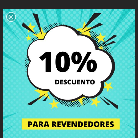
Descripción
Detalles del producto
Grados
Comentarios
Bisagra izquierda Lenovo V110-15AST
V110-15IAP V110-15ISK
con tornillos incluidos