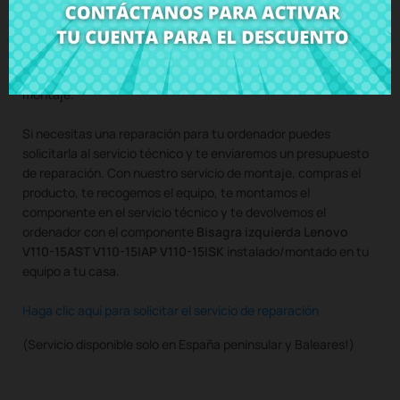
Compra
Bisagra izquierda Lenovo V110-15AST V110-15IAP
V110-15ISK
al mejor precio en CRParts - PRODUCTO USADO
ORIGINAL - disponible también con nuestro servicio de
montaje.
Si necesitas una reparación para tu ordenador puedes
solicitarla al servicio técnico y te enviaremos un presupuesto
de reparación. Con nuestro servicio de montaje, compras el
producto, te recogemos el equipo, te montamos el
componente en el servicio técnico y te devolvemos el
ordenador con el componente
Bisagra izquierda Lenovo
V110-15AST V110-15IAP V110-15ISK
instalado/montado en tu
equipo a tu casa.
Haga clic aquí para solicitar el servicio de reparación
(Servicio disponible solo en España peninsular y Baleares!)