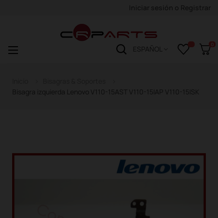
Iniciar sesión
o
Registrar
0
Navegación
☰
ESPAÑOL
de
palanca
Inicio
Bisagras & Soportes
Bisagra izquierda Lenovo V110-15AST V110-15IAP V110-15ISK