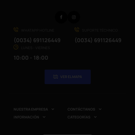
Facebook
Instagram
WHATAPP HOTLINE
SUPORTE TÉCHNICO
(0034) 691126449
(0034) 691126449
LUNES - VIERNES
10:00 - 18:00
VER EL MAPA
NUESTRA EMPRESA
CONTÁCTANOS


INFORMACIÓN
CATEGORÍAS

