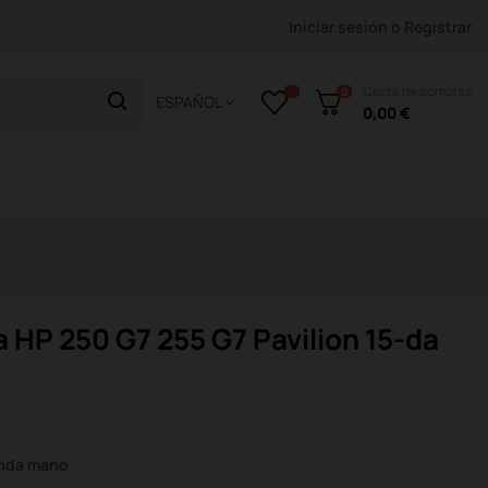
Iniciar sesión
o
Registrar
Cesta de compras
0
ESPAÑOL
0,00 €
 HP 250 G7 255 G7 Pavilion 15-da
unda mano