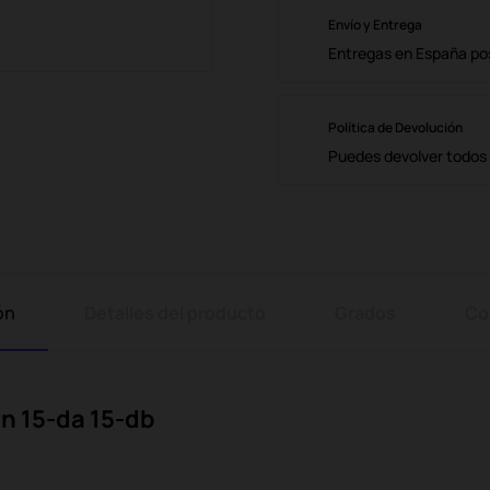
Envío y Entrega
Entregas en España posi
Política de Devolución
Puedes devolver todos l
ón
Detalles del producto
Grados
Co
on 15-da 15-db