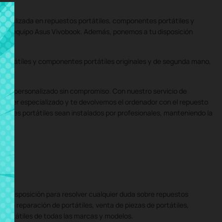
pecializada en repuestos portátiles, componentes portátiles y
ara tu equipo Asus Vivobook. Además, ponemos a tu disposición
portátiles y componentes portátiles originales y de segunda mano,
uesto personalizado sin compromiso. Con nuestro servicio de
taller especializado y te devolvemos el ordenador con el repuesto
nentes portátiles sean instalados por profesionales, manteniendo la
tu disposición para resolver cualquier duda sobre repuestos
 en reparación de portátiles, venta de piezas de portátiles,
e portátiles de todas las marcas y modelos.