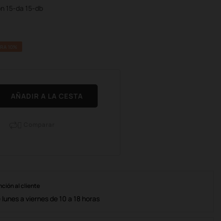
on 15-da 15-db
RA 10%
AÑADIR A LA CESTA
Comparar

nción al cliente
lunes a viernes de 10 a 18 horas