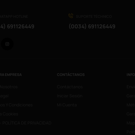
ATAPP HOTLINE
SUPORTE TÉCHNICO
4) 691126449
(0034) 691126449
Facebook
Instagram
RA EMPRESA
CONTÁCTANOS
INF
 Nosotros
Contáctanos
Enví
Legal
Iniciar Sesión
Gara
os Y Condiciones
Mi Cuenta
Mét
ca Cookies
Gara
- POLÍTICA DE PRIVACIDAD
Mapa
Poli