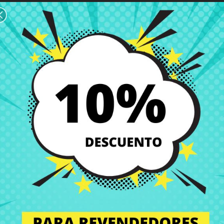
-da 15-db
al mejor precio en CRParts, tu tienda online de confianza es
l es la solución perfecta si buscas calidad, compatibilidad y ahorro p
ocuparte por nada.
perfecto estado. Por eso, te ofrecemos una amplia gama de repuestos 
raciones costosas.
citarla fácilmente a nuestro servicio técnico. Te enviaremos un presup
 encargamos de recoger tu equipo, montamos el componente en nuestro 
nte instalado a tu domicilio. Así, te aseguras de que todos los compo
e portátil? No te preocupes. Nuestro equipo de soporte técnico está a 
on los componentes portátiles de tu equipo. En CRParts, somos expertos
 pantallas portátiles, bisagras portátiles, y todo tipo de componentes d