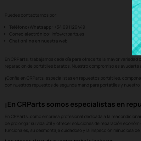
Puedes contactarnos por:
Teléfono/Whatsapp:
+34 691126449
Correo electrónico:
info@crparts.es
Chat online en nuestra web
En CRParts, trabajamos cada día para ofrecerte la mayor variedad d
reparación de portátiles baratos. Nuestro compromiso es ayudarte a p
¡Confía en CRParts, especialistas en repuestos portátiles, componen
con nuestros repuestos de segunda mano para portátiles y nuestro s
¡En CRParts somos especialistas en repu
En CRParts, como empresa profesional dedicada a la reacondicionami
de prolongar su vida útil y ofrecer soluciones de reparación económ
funcionales, su desmontaje cuidadoso y la inspección minuciosa d