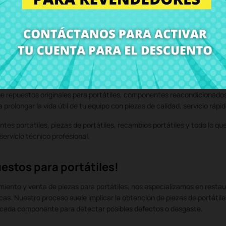
e repuestos originales para portátiles, componentes reacondicionados p
rolongar la vida útil de tu equipo con piezas de calidad, servicio rápi
tes portátiles, piezas de portátiles, recambios portátiles y todo lo q
ervicio técnico profesional.
estos para portátiles!
ento y venta de piezas para portátiles, nos especializamos en restaur
icas. Nuestro proceso suele implicar la obtención de piezas de portáti
e cada componente para detectar posibles defectos o desgaste.