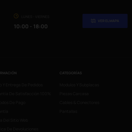
LUNES - VIERNES
VER EL MAPA
10:00 - 18:00
ORMACIÓN
CATEGORÍAS
o Y Entrega De Pedidos
Modulos Y Subplacas
ntía De Satisfacción 100%
Piezas Carcasa
odos De Pago
Cables & Conectores
ntía
Pantallas
 Del Sitio Web
tica De Devoluciones