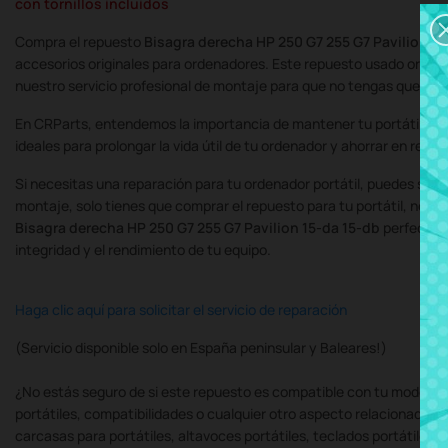
con tornillos incluidos
Compra el repuesto
Bisagra derecha HP 250 G7 255 G7 Pavilion 15
accesorios originales para ordenadores. Este repuesto usado origina
nuestro servicio profesional de montaje para que no tengas que pre
En CRParts, entendemos la importancia de mantener tu portátil en 
ideales para prolongar la vida útil de tu ordenador y ahorrar en repa
Si necesitas una reparación para tu ordenador portátil, puedes soli
montaje, solo tienes que comprar el repuesto para tu portátil, nos
Bisagra derecha HP 250 G7 255 G7 Pavilion 15-da 15-db
perfectame
integridad y el rendimiento de tu equipo.
Haga clic aquí para solicitar el servicio de reparación
(Servicio disponible solo en España peninsular y Baleares!)
¿No estás seguro de si este repuesto es compatible con tu modelo d
portátiles, compatibilidades o cualquier otro aspecto relacionado c
carcasas para portátiles, altavoces portátiles, teclados portátiles,