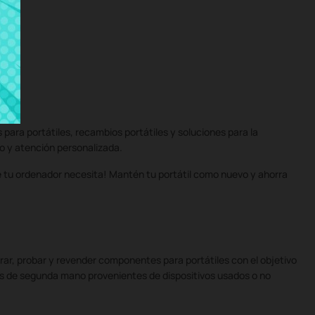
ara portátiles, recambios portátiles y soluciones para la
do y atención personalizada.
ue tu ordenador necesita! Mantén tu portátil como nuevo y ahorra
ar, probar y revender componentes para portátiles con el objetivo
les de segunda mano provenientes de dispositivos usados o no