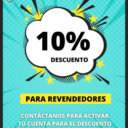
Descripción
Detalles del producto
Grados
Comentarios
Bisagra izquierda HP 15-n006 15-n012
15-024 15-n051 15-n058
Compra
Bisagra izquierda HP 15-n006 15-n012 15-024 15-