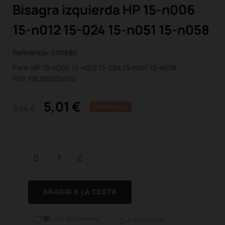
Bisagra izquierda HP 15-n006
15-n012 15-024 15-n051 15-n058
Referencia:
005680
Para: HP 15-n006 15-n012 15-024 15-n051 15-n058
P/N: FBU86005010
5,01 €
5,56 €
AHORRA 10%
AÑADIR A LA CESTA
Lista De Deseos

Comparar
