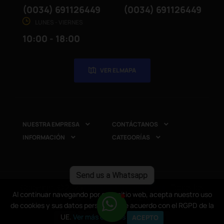
(0034) 691126449
(0034) 691126449
LUNES - VIERNES
10:00 - 18:00
VER EL MAPA
NUESTRA EMPRESA
CONTÁCTANOS


INFORMACIÓN
CATEGORÍAS


Send us a Whatsapp
Copyright © 2025
CompuRed Computers
. Todos los
Al continuar navegando por este sitio web, acepta nuestro uso
Al continuar navegando por este sitio web, acepta nuestro uso
derechos reservados
de cookies y sus datos personales de acuerdo con el RGPD de la
de cookies y sus datos personales de acuerdo con el RGPD de la
UE.
UE.
Ver más detalles
Ver más detalles
ACEPTO
ACEPTO