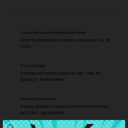
Horario del servicio de atención al cliente
Estamos disponibles de lunes a viernes de 10 a 18
horas
Envío y Entrega
Entregas en España posible en 24h - 48h, en
Europa 3 - 6 días hábiles
Política de Devolución
Puedes devolver todos los productos en un plazo
de 15 días - garantizado!