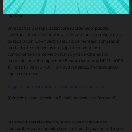
n051 15-n058
al mejor precio en CRParts - PRODUCTO
USADO ORIGINAL - disponible también con nuestro servicio de
montaje.
Si necesitas una reparación para tu ordenador puedes
solicitarla al servicio técnico y te enviaremos un presupuesto
de reparación. Con nuestro servicio de montaje, compras el
producto, te recogemos el equipo, te montamos el
componente en el servicio técnico y te devolvemos el
ordenador con el componente
Bisagra izquierda HP 15-n006
15-n012 15-024 15-n051 15-n058
instalado/montado en tu
equipo a tu casa.
Haga clic aquí para solicitar el servicio de reparación
(Servicio disponible solo en España peninsular y Baleares!)
Si tienes dudas al respecto, sobre si este repuesto es
compatible con tu modelo de portátil, por favor, contacte con