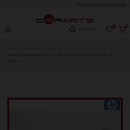
Iniciar sesión
o
Registrar
0
Navegación
☰
ESPAÑOL
de
palanca
Inicio
Bisagras & Soportes
Bisagra izquierda HP 15-n006 15-n012 15-024 15-n051 15-
n058