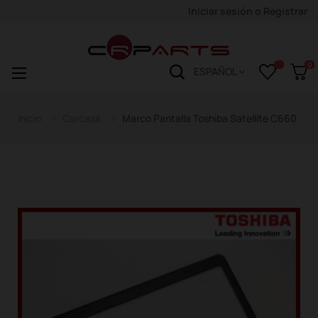
Iniciar sesión
o
Registrar
0
Navegación
☰
ESPAÑOL
de
palanca
Inicio
Carcasa
Marco Pantalla Toshiba Satellite C660