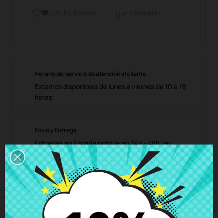
Lista De Deseos

Comparar

Horario del servicio de atención al cliente
Estamos disponibles de lunes a viernes de 10 a 18
horas
Envío y Entrega
Entregas en España posible en 24h - 48h, en
Europa 3 - 6 días hábiles
Política de Devolución
Puedes devolver todos los productos en un plazo
de 15 días - garantizado!