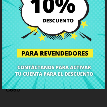
Descripción
Detalles del producto
Grados
Comentarios
Marco Pantalla Toshiba Satellite
C660