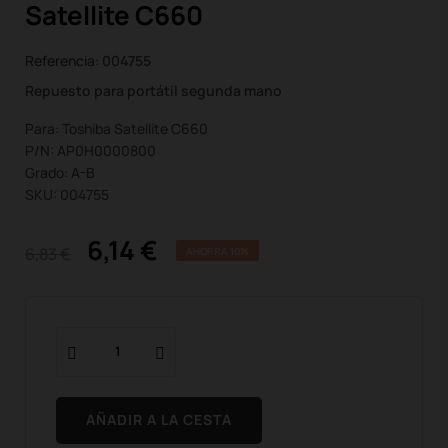
Satellite C660
Referencia:
004755
Repuesto para portátil segunda mano
Para: Toshiba Satellite C660
P/N: AP0H0000800
Grado: A-B
SKU: 004755
6,14 €
6,83 €
AHORRA 10%
AÑADIR A LA CESTA