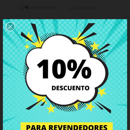
Lista De Deseos

Comparar

Horario del servicio de atención al cliente
Estamos disponibles de lunes a viernes de 10 a 18
horas
Envío y Entrega
Entregas en España posible en 24h - 48h, en
Europa 3 - 6 días hábiles
Política de Devolución
Puedes devolver todos los productos en un plazo
de 15 días - garantizado!