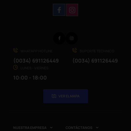
Facebook
Instagram
WHATAPP HOTLINE
SUPORTE TÉCHNICO
(0034) 691126449
(0034) 691126449
LUNES - VIERNES
10:00 - 18:00
VER EL MAPA
NUESTRA EMPRESA
CONTÁCTANOS

