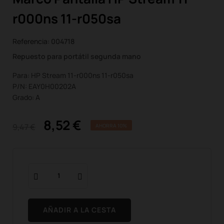
r000ns 11-r050sa
Referencia:
004718
Repuesto para portátil segunda mano
Para: HP Stream 11-r000ns 11-r050sa
P/N: EAY0H00202A
Grado: A
8,52 €
9,47 €
AHORRA 10%
AÑADIR A LA CESTA