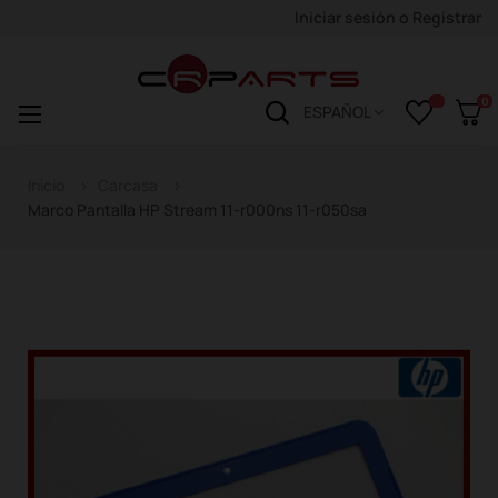
Iniciar sesión
o
Registrar
0
Navegación
☰
ESPAÑOL
de
palanca
Inicio
Carcasa
Marco Pantalla HP Stream 11-r000ns 11-r050sa