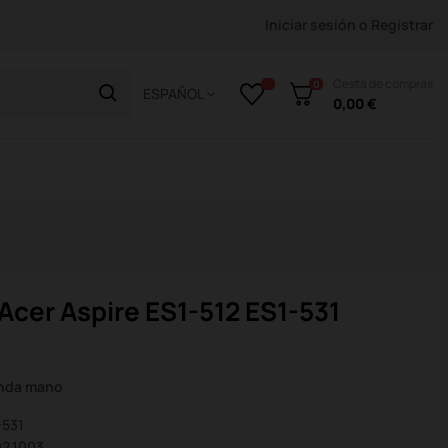
Iniciar sesión
o
Registrar
Cesta de compras
0
ESPAÑOL
0,00 €
Acer Aspire ES1-512 ES1-531
unda mano
-531
02.1003