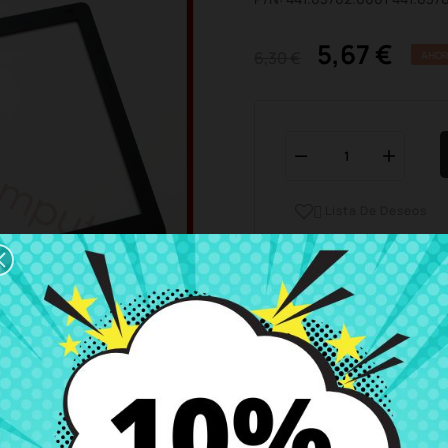
5,67 €
6,30 €
AHOR
Lista De Deseos

Horario del servicio de ate
Estamos disponibles de 
Envío y Entrega