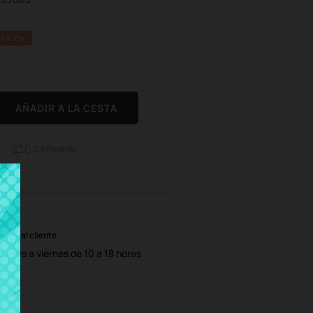
RA 10%
AÑADIR A LA CESTA
Comparar

nción al cliente
lunes a viernes de 10 a 18 horas