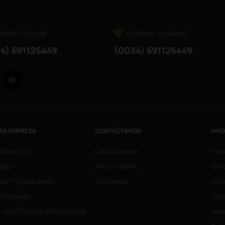
ATAPP HOTLINE
SUPORTE TÉCHNICO
4) 691126449
(0034) 691126449
Facebook
Instagram
RA EMPRESA
CONTÁCTANOS
INF
 Nosotros
Contáctanos
Enví
Legal
Iniciar Sesión
Gara
os Y Condiciones
Mi Cuenta
Mét
ca Cookies
Gara
- POLÍTICA DE PRIVACIDAD
Mapa