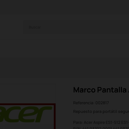
Marco Pantalla 
Referencia:
002817
Repuesto para portátil seg
Para: Acer Aspire ES1-512 ES1
P/N: 441.03702.0001 441.037