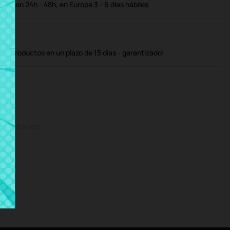
ble en 24h - 48h, en Europa 3 - 6 días hábiles
os productos en un plazo de 15 días - garantizado!
mentarios