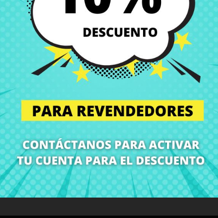
Entregas en España posi
Política de Devolución
Puedes devolver todos l
ón
Detalles del producto
Grados
Co
¡En CRParts somos especialistas en repuestos para portátiles!