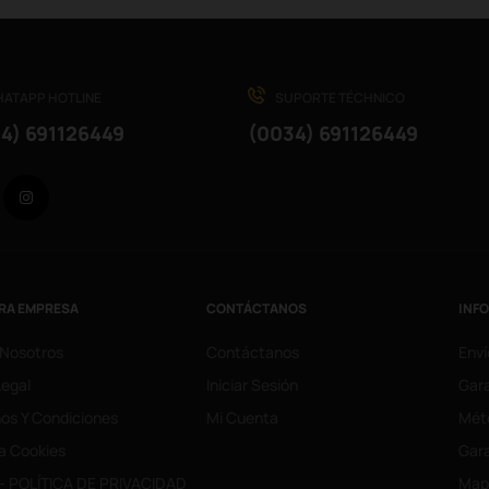
ATAPP HOTLINE
SUPORTE TÉCHNICO
4) 691126449
(0034) 691126449
Facebook
Instagram
RA EMPRESA
CONTÁCTANOS
INF
 Nosotros
Contáctanos
Enví
Legal
Iniciar Sesión
Gara
os Y Condiciones
Mi Cuenta
Mét
ca Cookies
Gara
- POLÍTICA DE PRIVACIDAD
Mapa