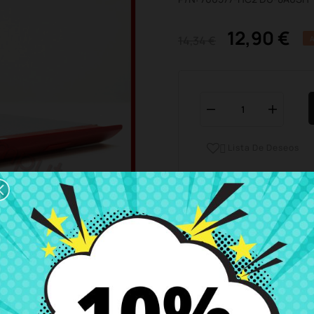
12,90 €
14,34 €
Lista De Deseos

Horario del servicio de ate
Estamos disponibles de 
Envío y Entrega