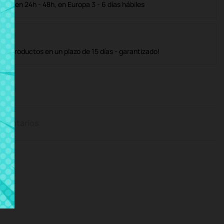
ble en 24h - 48h, en Europa 3 - 6 días hábiles
os productos en un plazo de 15 días - garantizado!
mentarios