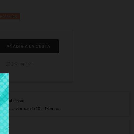
AHORRA 10%
AÑADIR A LA CESTA
Comparar

nción al cliente
lunes a viernes de 10 a 18 horas