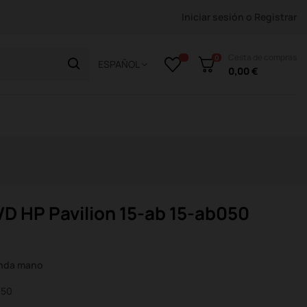
Iniciar sesión
o
Registrar
Cesta de compras
0
ESPAÑOL
0,00 €
D HP Pavilion 15-ab 15-ab050
unda mano
050