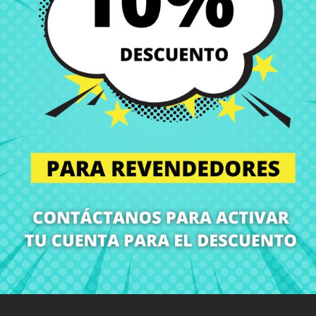
Entregas en España posi
Política de Devolución
Puedes devolver todos l
ón
Detalles del producto
Grados
Co
¡En CRParts somos especialistas en repuestos para portátiles!