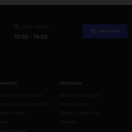
LUNES - VIERNES
VER EL MAPA
10:00 - 18:00
ORMACIÓN
CATEGORÍAS
o Y Entrega De Pedidos
Modulos Y Subplacas
ntía De Satisfacción 100%
Piezas Carcasa
odos De Pago
Cables & Conectores
ntía
Pantallas
 Del Sitio Web