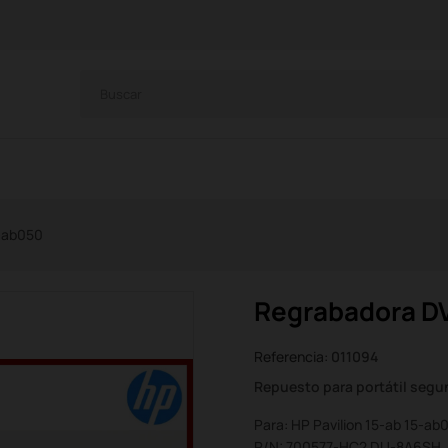
5-ab050
Regrabadora DV
Referencia:
011094
Repuesto para portátil seg
Para: HP Pavilion 15-ab 15-ab
P/N: 700577-HC2 DU-8A6SH