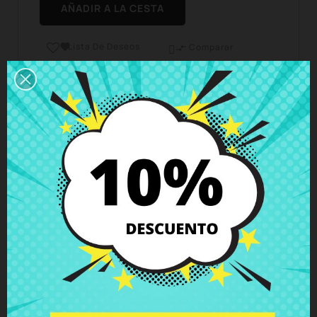
AÑADIR A LA CESTA
Lista De Deseos

Comparar

Horario del servicio de atención al cliente
Estamos disponibles de lunes a viernes de 10 a 18
horas
Envío y Entrega
Entregas en España posible en 24h - 48h, en
Europa 3 - 6 días hábiles
Política de Devolución