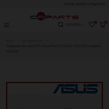
Iniciar sesión
o
Registrar
0
Navegación
☰
ESPAÑOL
de
palanca
Inicio
Refrigeración
Disipador de calor CPU Asus F540U X540U X540UB Vivobook
K543UA