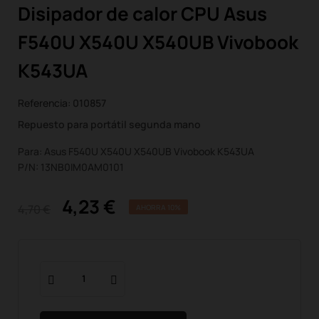
Disipador de calor CPU Asus
F540U X540U X540UB Vivobook
K543UA
Referencia:
010857
Repuesto para portátil segunda mano
Para: Asus F540U X540U X540UB Vivobook K543UA
P/N: 13NB0IM0AM0101
4,23 €
4,70 €
AHORRA 10%