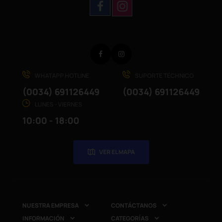
Facebook
Instagram
WHATAPP HOTLINE
SUPORTE TÉCHNICO
(0034) 691126449
(0034) 691126449
LUNES - VIERNES
10:00 - 18:00
VER EL MAPA
NUESTRA EMPRESA
CONTÁCTANOS


INFORMACIÓN
CATEGORÍAS

