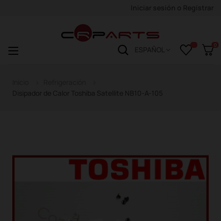
Iniciar sesión
o
Registrar
0
Navegación
☰
ESPAÑOL
de
palanca
Inicio
Refrigeración
Disipador de Calor Toshiba Satellite NB10-A-105