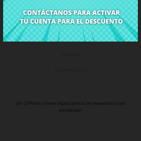
Descripción
Detalles del producto
Grados
Comentarios
¡En CRParts somos especialistas en repuestos para
portátiles!