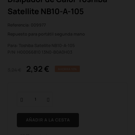
Satellite NB10-A-105
Referencia:
009977
Repuesto para portátil segunda mano
Para: Toshiba Satellite NB10-A-105
P/N: H00066810 13N0-B0A0H03
2,92 €
3,24 €
AHORRA 10%
AÑADIR A LA CESTA