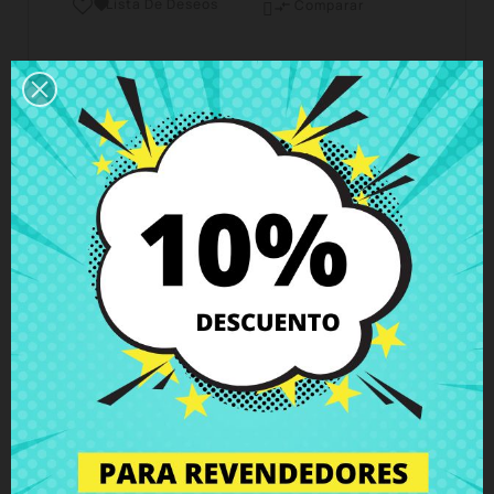
Lista De Deseos

Comparar

Horario del servicio de atención al cliente
Estamos disponibles de lunes a viernes de 10 a 18
horas
Envío y Entrega
Entregas en España posible en 24h - 48h, en
Europa 3 - 6 días hábiles
Política de Devolución
Puedes devolver todos los productos en un plazo
de 15 días - garantizado!