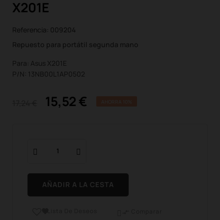
X201E
Referencia:
009204
Repuesto para portátil segunda mano
Para: Asus X201E
P/N: 13NB00L1AP0502
15,52 €
17,24 €
AHORRA 10%
AÑADIR A LA CESTA
Lista De Deseos

Comparar
