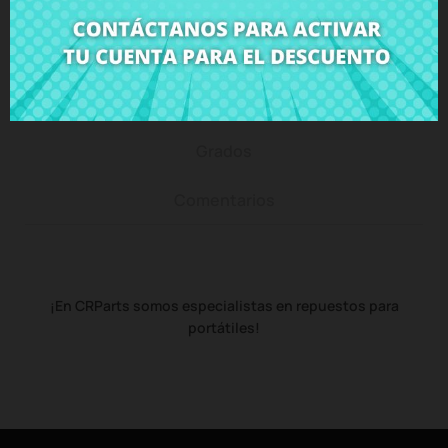
Descripción
Detalles del producto
Grados
Comentarios
¡En CRParts somos especialistas en repuestos para
portátiles!