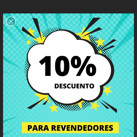
Horario del servicio de atención al cliente
Estamos disponibles de lunes a viernes de 10 a 18
horas
Envío y Entrega
Entregas en España posible en 24h - 48h, en
Europa 3 - 6 días hábiles
Política de Devolución
Puedes devolver todos los productos en un plazo
de 15 días - garantizado!