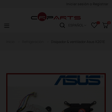
Iniciar sesión
o
Registrar
0
Navegación
☰
ESPAÑOL
de
palanca
Inicio
Refrigeración
Disipador & ventilador Asus X201E