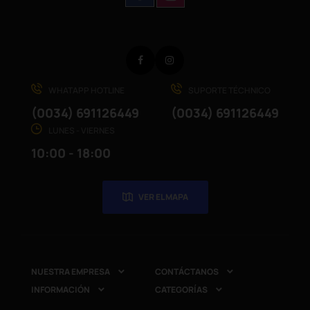
Facebook
Instagram
WHATAPP HOTLINE
SUPORTE TÉCHNICO
(0034) 691126449
(0034) 691126449
LUNES - VIERNES
10:00 - 18:00
VER EL MAPA
NUESTRA EMPRESA
CONTÁCTANOS


INFORMACIÓN
CATEGORÍAS

