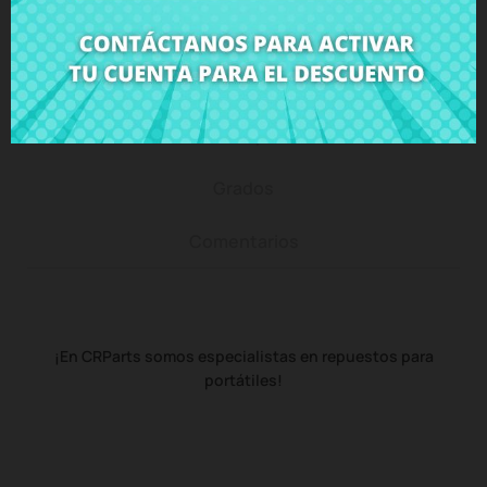
Descripción
Detalles del producto
Grados
Comentarios
¡En CRParts somos especialistas en repuestos para
portátiles!