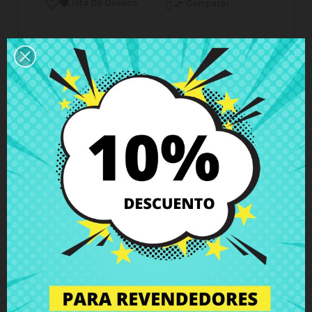
Lista De Deseos

Comparar

Horario del servicio de atención al cliente
Estamos disponibles de lunes a viernes de 10 a 18
horas
Envío y Entrega
Entregas en España posible en 24h - 48h, en
Europa 3 - 6 días hábiles
Política de Devolución
Puedes devolver todos los productos en un plazo
de 15 días - garantizado!