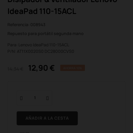
IdeaPad 110-15ACL
Referencia:
008943
Repuesto para portátil segunda mano
Para: Lenovo IdeaPad 110-15ACL
P/N: AT11X0020S0 DC28000CVS0
12,90 €
14,34 €
AHORRA 10%
AÑADIR A LA CESTA