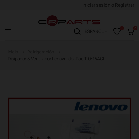
Iniciar sesión
o
Registrar
0
Navegación
☰
ESPAÑOL
de
palanca
Inicio
Refrigeración
Disipador & Ventilador Lenovo IdeaPad 110-15ACL