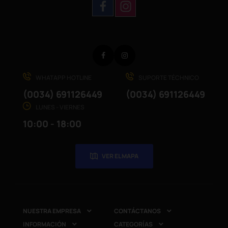
Facebook
Instagram
WHATAPP HOTLINE
SUPORTE TÉCHNICO
(0034) 691126449
(0034) 691126449
LUNES - VIERNES
10:00 - 18:00
VER EL MAPA
NUESTRA EMPRESA
CONTÁCTANOS


INFORMACIÓN
CATEGORÍAS

