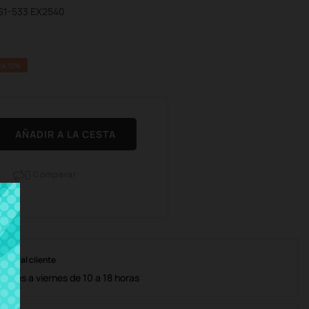
ES1-533 EX2540
A 10%
AÑADIR A LA CESTA
Comparar

nción al cliente
lunes a viernes de 10 a 18 horas