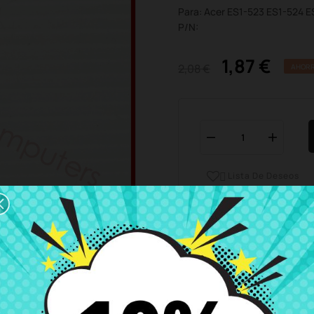
Para: Acer ES1-523 ES1-524 
P/N:
1,87 €
2,08 €
AHORR
Lista De Deseos

Horario del servicio de ate
Estamos disponibles de 