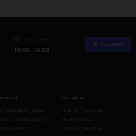
LUNES - VIERNES
VER EL MAPA
10:00 - 18:00
ORMACIÓN
CATEGORÍAS
o Y Entrega De Pedidos
Modulos Y Subplacas
ntía De Satisfacción 100%
Piezas Carcasa
odos De Pago
Cables & Conectores