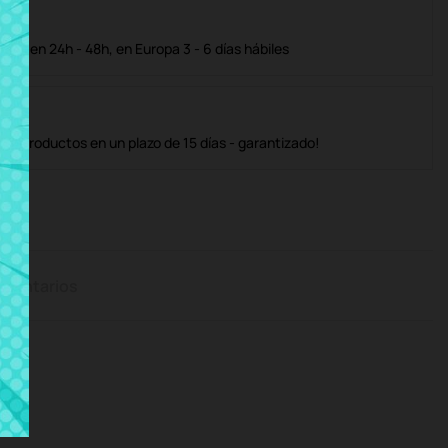
ble en 24h - 48h, en Europa 3 - 6 días hábiles
os productos en un plazo de 15 días - garantizado!
mentarios