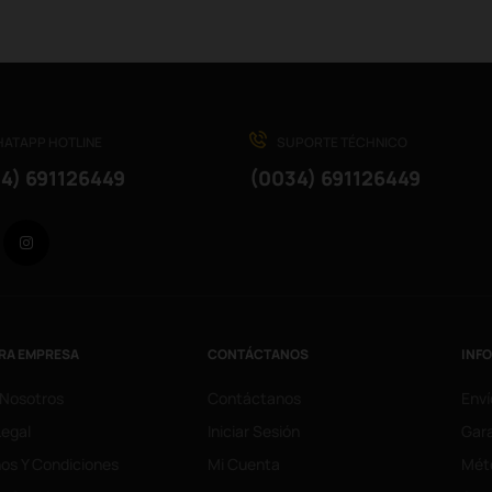
ATAPP HOTLINE
SUPORTE TÉCHNICO
4) 691126449
(0034) 691126449
Facebook
Instagram
RA EMPRESA
CONTÁCTANOS
INF
 Nosotros
Contáctanos
Enví
Legal
Iniciar Sesión
Gara
os Y Condiciones
Mi Cuenta
Mét