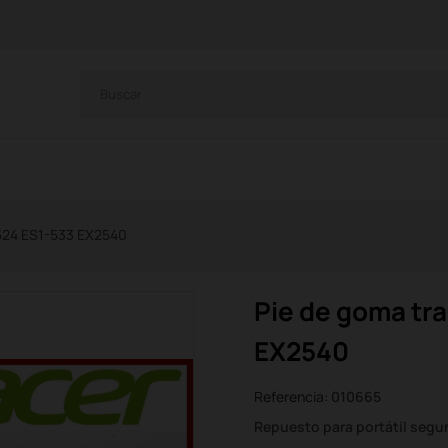
-524 ES1-533 EX2540
Pie de goma tr
EX2540
Referencia:
010665
Repuesto para portátil seg