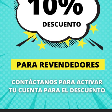
Envío y Entrega
Entregas en España posi
Política de Devolución
Puedes devolver todos l
ón
Detalles del producto
Grados
Co
¡En CRParts somos especialistas en repuestos para portátiles!