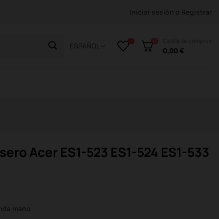
Iniciar sesión
o
Registrar
Cesta de compras
0
ESPAÑOL
0,00 €
asero Acer ES1-523 ES1-524 ES1-533
unda mano