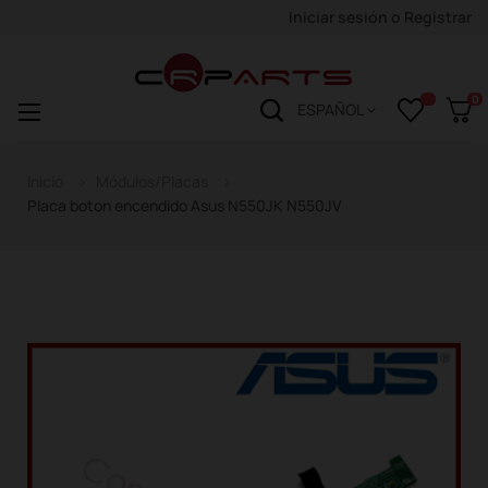
Iniciar sesión
o
Registrar
0
Navegación
☰
ESPAÑOL
de
palanca
Inicio
Módulos/Placas
Placa boton encendido Asus N550JK N550JV