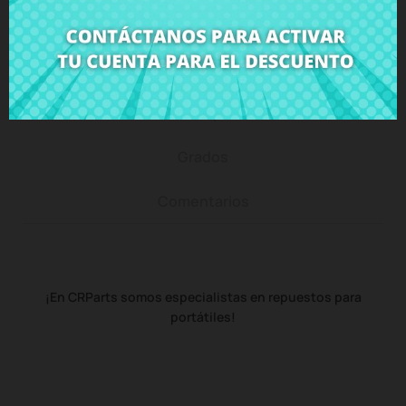
Descripción
Detalles del producto
Grados
Comentarios
¡En CRParts somos especialistas en repuestos para
portátiles!