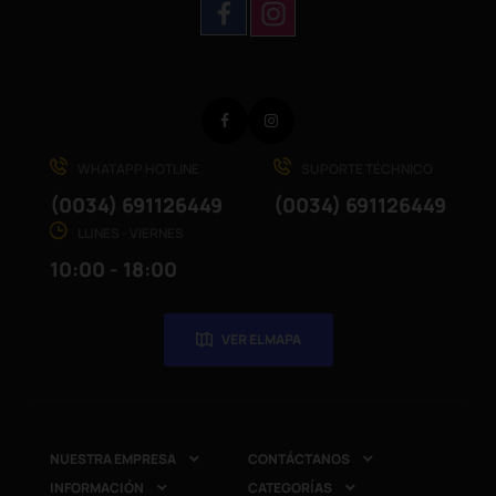
Facebook
Instagram
WHATAPP HOTLINE
SUPORTE TÉCHNICO
(0034) 691126449
(0034) 691126449
LUNES - VIERNES
10:00 - 18:00
VER EL MAPA
NUESTRA EMPRESA
CONTÁCTANOS


INFORMACIÓN
CATEGORÍAS

