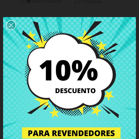
Lista De Deseos

Comparar

Horario del servicio de atención al cliente
Estamos disponibles de lunes a viernes de 10 a 18
horas
Envío y Entrega
Entregas en España posible en 24h - 48h, en
Europa 3 - 6 días hábiles
Política de Devolución
Puedes devolver todos los productos en un plazo
de 15 días - garantizado!