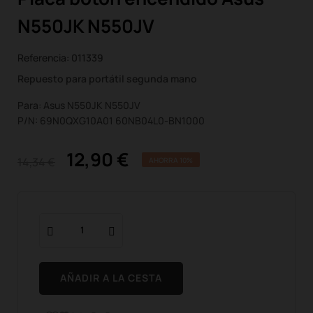
N550JK N550JV
Referencia:
011339
Repuesto para portátil segunda mano
Para: Asus N550JK N550JV
P/N: 69N0QXG10A01 60NB04L0-BN1000
12,90 €
14,34 €
AHORRA 10%
AÑADIR A LA CESTA