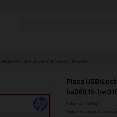
50 G6 255 G6 15-bs069 15-bw018 15-bw036 15-bw040
Placa USB/Lecto
bs069 15-bw01
Referencia:
007447
Repuesto para portátil seg