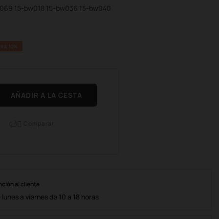
bs069 15-bw018 15-bw036 15-bw040
RA 10%
AÑADIR A LA CESTA
Comparar

nción al cliente
lunes a viernes de 10 a 18 horas