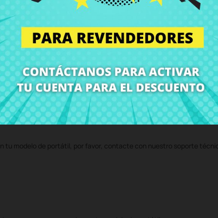
69 15-bw018 15-bw036 15-bw040
al mejor precio en CRParts - PRODUC
 servicio técnico y te enviaremos un presupuesto de reparación. Con n
volvemos el ordenador con el componente
Placa USB/Lector de tarjet
n tu modelo de portátil, por favor, contacte con nuestro soporte técni