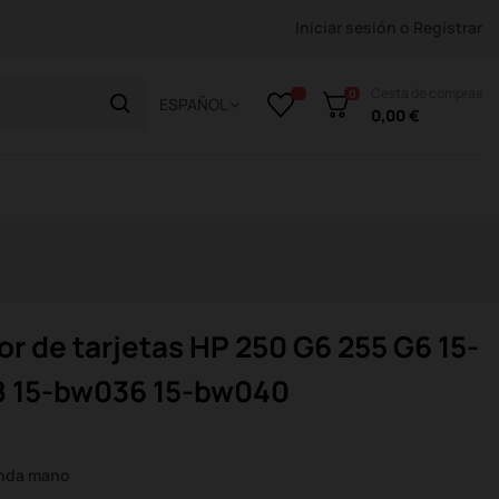
Iniciar sesión
o
Registrar
Cesta de compras
0
ESPAÑOL
0,00 €
r de tarjetas HP 250 G6 255 G6 15-
8 15-bw036 15-bw040
unda mano