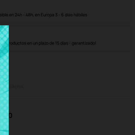
ble en 24h - 48h, en Europa 3 - 6 días hábiles
os productos en un plazo de 15 días - garantizado!
mentarios
w040