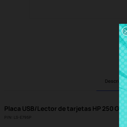
Descripci
Placa USB/Lector de tarjetas HP 250 G6
P/N: LS-E795P