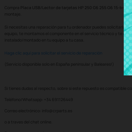
Compra
Placa USB/Lector de tarjetas HP 250 G6 255 G6 15-bs0
montaje.
Si necesitas una reparación para tu ordenador puedes solicitarla al
equipo, te montamos el componente en el servicio técnico y te de
instalado/montado en tu equipo a tu casa.
Haga clic aquí para solicitar el servicio de reparación
(Servicio disponible solo en España peninsular y Baleares!)
Si tienes dudas al respecto, sobre si este repuesto es compatible co
Teléfono/Whatsapp: +34 691126449
Correo electrónico: info@crparts.es
o a traves del chat online.