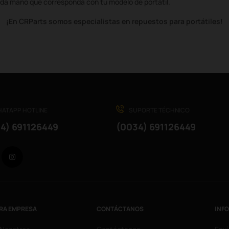
da mano que corresponda con tu modelo de portátil.
¡En CRParts somos especialistas en repuestos para portátiles!
ATAPP HOTLINE
SUPORTE TÉCHNICO
4) 691126449
(0034) 691126449
Facebook
Instagram
RA EMPRESA
CONTÁCTANOS
INF