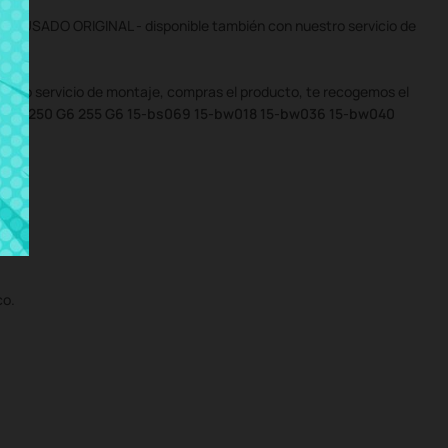
TO USADO ORIGINAL - disponible también con nuestro servicio de
uestro servicio de montaje, compras el producto, te recogemos el
as HP 250 G6 255 G6 15-bs069 15-bw018 15-bw036 15-bw040
co.