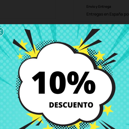
Envío y Entrega
Entregas en España posi
Política de Devolución
Puedes devolver todos l
ón
Detalles del producto
Grados
Co
 255 G6 15-bs069 15-bw018 15-bw036 15-b