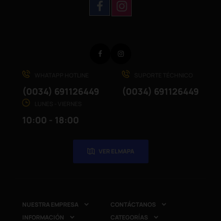
Facebook
Instagram
WHATAPP HOTLINE
SUPORTE TÉCHNICO
(0034) 691126449
(0034) 691126449
LUNES - VIERNES
10:00 - 18:00
VER EL MAPA
NUESTRA EMPRESA
CONTÁCTANOS


INFORMACIÓN
CATEGORÍAS

