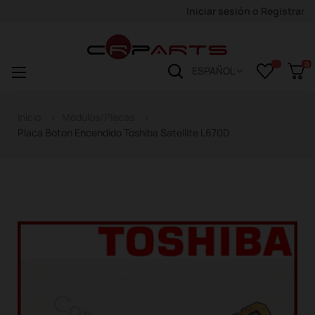
Iniciar sesión
o
Registrar
0
Navegación
☰
ESPAÑOL
de
palanca
Inicio
Módulos/Placas
Placa Boton Encendido Toshiba Satellite L670D