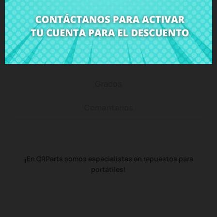
Descripción
Detalles del producto
Grados
Comentarios
¡En CRParts somos especialistas en repuestos para
portátiles!