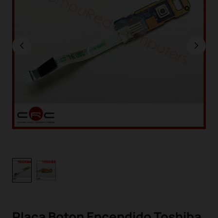
Placa Boton Encendido Toshiba