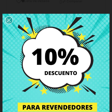
Lista De Deseos

Comparar

Horario del servicio de atención al cliente
Estamos disponibles de lunes a viernes de 10 a 18
horas
Envío y Entrega
Entregas en España posible en 24h - 48h, en
Europa 3 - 6 días hábiles
Política de Devolución
Puedes devolver todos los productos en un plazo
de 15 días - garantizado!