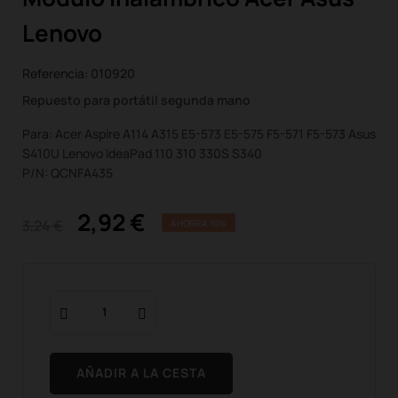
Lenovo
Referencia:
010920
Repuesto para portátil segunda mano
Para: Acer Aspire A114 A315 E5-573 E5-575 F5-571 F5-573 Asus
S410U Lenovo IdeaPad 110 310 330S S340
P/N: QCNFA435
2,92 €
3,24 €
AHORRA 10%
AÑADIR A LA CESTA