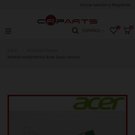
Iniciar sesión
o
Registrar
0
Navegación
☰
ESPAÑOL
de
palanca
Inicio
Módulos/Placas
Módulo inalámbrico Acer Asus Lenovo