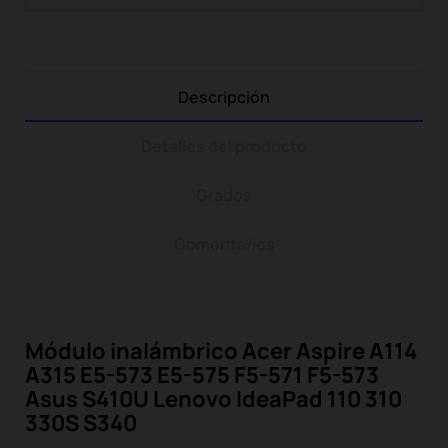
Descripción
Detalles del producto
Grados
Comentarios
Módulo inalámbrico Acer Aspire A114
A315 E5-573 E5-575 F5-571 F5-573
Asus S410U Lenovo IdeaPad 110 310
330S S340