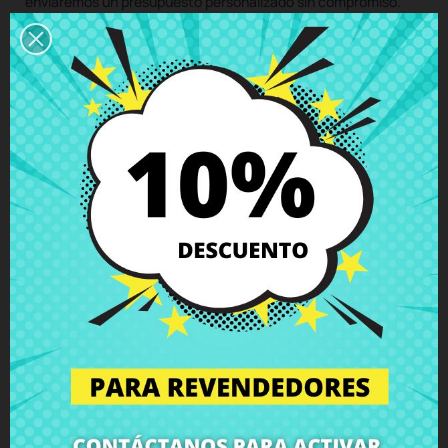
enviaremos un presupuesto personalizado sin compromiso.
Con nuestro servicio de montaje, solo tienes que comprar el
repuesto para tu portátil, nos encargamos de recoger tu
equipo, montamos el componente en nuestro taller
especializado y te devolvemos el ordenador con el repuesto
Módulo inalámbrico Acer Aspire A114 A315 E5-573 E5-575
F5-571 F5-573 Asus S410U Lenovo IdeaPad 110 310 330S
S340
perfectamente instalado a tu domicilio. Así, te aseguras
de que todos los componentes portátiles sean instalados por
profesionales, manteniendo la integridad y el rendimiento de
tu equipo.
Haga clic aquí para solicitar el servicio de reparación
(Servicio disponible solo en España peninsular y Baleares!)
¿No estás seguro de si este repuesto es compatible con tu
modelo de portátil? No te preocupes. Nuestro equipo de
soporte técnico está a tu disposición para resolver cualquier
duda sobre repuestos portátiles, compatibilidades o cualquier