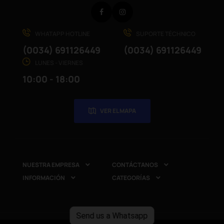
Facebook
Instagram
WHATAPP HOTLINE
SUPORTE TÉCHNICO
(0034) 691126449
(0034) 691126449
LUNES - VIERNES
10:00 - 18:00
VER EL MAPA
NUESTRA EMPRESA
CONTÁCTANOS


INFORMACIÓN
CATEGORÍAS


Send us a Whatsapp