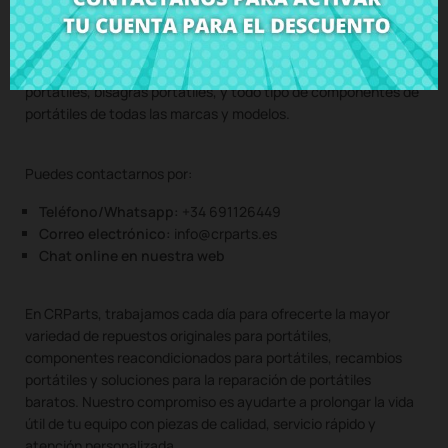
otro aspecto relacionado con los componentes portátiles de
tu equipo. En CRParts, somos expertos en reparación de
portátiles, venta de piezas de portátiles, carcasas para
portátiles, altavoces portátiles, teclados portátiles, pantallas
portátiles, bisagras portátiles, y todo tipo de componentes de
portátiles de todas las marcas y modelos.
Puedes contactarnos por:
Teléfono/Whatsapp:
+34 691126449
Correo electrónico:
info@crparts.es
Chat online en nuestra web
En CRParts, trabajamos cada día para ofrecerte la mayor
variedad de repuestos originales para portátiles,
componentes reacondicionados para portátiles, recambios
portátiles y soluciones para la reparación de portátiles
baratos. Nuestro compromiso es ayudarte a prolongar la vida
útil de tu equipo con piezas de calidad, servicio rápido y
atención personalizada.