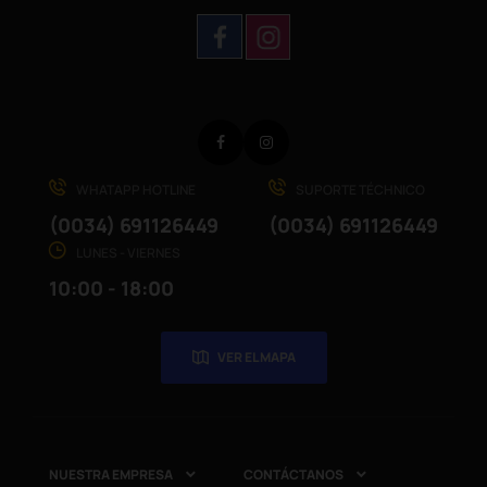
Facebook
Instagram
WHATAPP HOTLINE
SUPORTE TÉCHNICO
(0034) 691126449
(0034) 691126449
LUNES - VIERNES
10:00 - 18:00
VER EL MAPA
NUESTRA EMPRESA
CONTÁCTANOS

