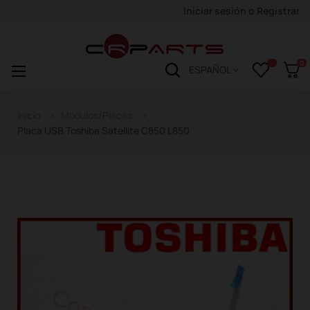
Iniciar sesión
o
Registrar
0
Navegación
☰
ESPAÑOL
de
palanca
Inicio
Módulos/Placas
Placa USB Toshiba Satellite C850 L850