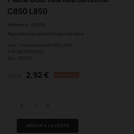
C850 L850
Referencia:
001379
Repuesto para portátil segunda mano
Para: Toshiba Satellite C850 L850
P/N: N0ZWG10B01
SKU: 001379
2,92 €
3,24 €
AHORRA 10%
AÑADIR A LA CESTA