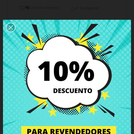
Lista De Deseos

Comparar

Horario del servicio de atención al cliente
Estamos disponibles de lunes a viernes de 10 a 18
horas
Envío y Entrega
Entregas en España posible en 24h - 48h, en
Europa 3 - 6 días hábiles
Política de Devolución
Puedes devolver todos los productos en un plazo
de 15 días - garantizado!