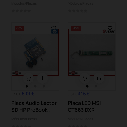
6b08es dv6-
Módulos/Placas
Módulos/Placas
6b13ss
-10%
-10%
5,01 €
3,16 €
5,56 €
3,51 €
Placa Audio Lector
Placa LED MSI
SD HP ProBook
GT683 DXR
4540s
Módulos/Placas
Módulos/Placas