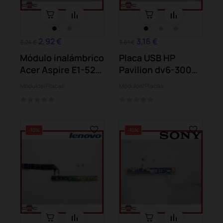
2,92 €
3,16 €
3,24 €
3,51 €
Módulo inalámbrico
Placa USB HP
Acer Aspire E1-521
Pavilion dv6-3000
E1-531...
dv6-3180 dv6-3181
Módulos/Placas
Módulos/Placas
-10%
-10%