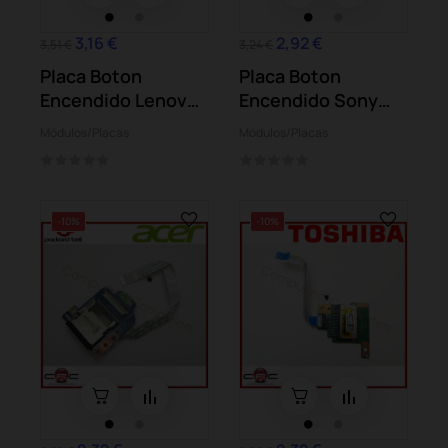
3,16 €
2,92 €
3,51 €
3,24 €
Placa Boton
Placa Boton
Encendido Lenovo
Encendido Sony
B560
Vaio SVE151G13M...
Módulos/Placas
Módulos/Placas
-10%
-10%