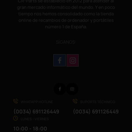
CR-Parts se estableció en 2012 para atender al
gran mercado informático del mundo. Y en poco
tiempo nos hemos consolidado como la tienda
online de recambios de ordenador y portátiles
número 1 de España.
SÌGANOS:
Facebook
Instagram
WHATAPP HOTLINE
SUPORTE TÉCHNICO
(0034) 691126449
(0034) 691126449
LUNES - VIERNES
10:00 - 18:00