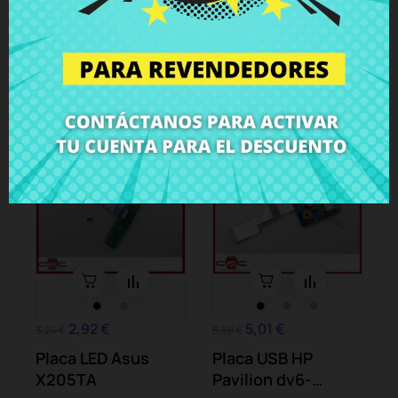
Satellite C850
batería Acer Aspire
L850
E5-571...
Módulos/Placas
Módulos/Placas
-10%
-10%
2,92 €
5,01 €
3,24 €
5,56 €
Placa LED Asus
Placa USB HP
X205TA
Pavilion dv6-