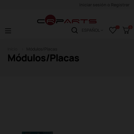
Iniciar sesión
o
Registrar
0
Navegación
☰
ESPAÑOL
de
palanca
Inicio
Módulos/Placas
Módulos/Placas