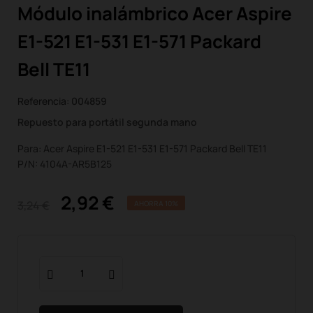
Módulo inalámbrico Acer Aspire
E1-521 E1-531 E1-571 Packard
Bell TE11
Referencia:
004859
Repuesto para portátil segunda mano
Para: Acer Aspire E1-521 E1-531 E1-571 Packard Bell TE11
P/N: 4104A-AR5B125
2,92 €
3,24 €
AHORRA 10%