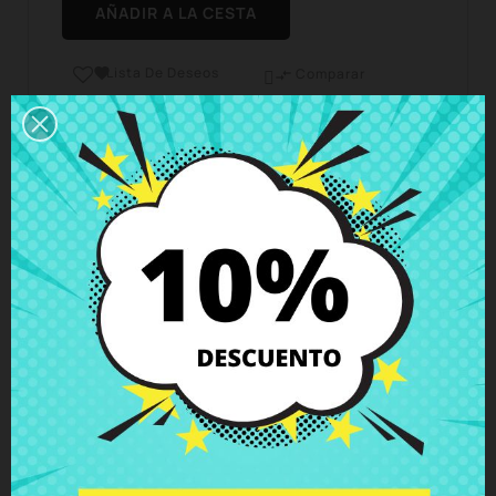
AÑADIR A LA CESTA
Lista De Deseos

Comparar

Horario del servicio de atención al cliente
Estamos disponibles de lunes a viernes de 10 a 18
horas
Envío y Entrega
Entregas en España posible en 24h - 48h, en
Europa 3 - 6 días hábiles
Política de Devolución