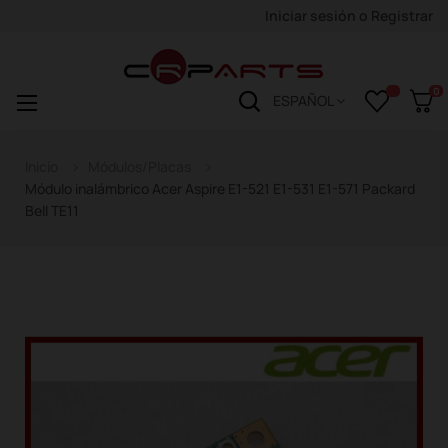
Iniciar sesión
o
Registrar
0
Navegación
☰
ESPAÑOL
de
palanca
Inicio
Módulos/Placas
Módulo inalámbrico Acer Aspire E1-521 E1-531 E1-571 Packard
Bell TE11