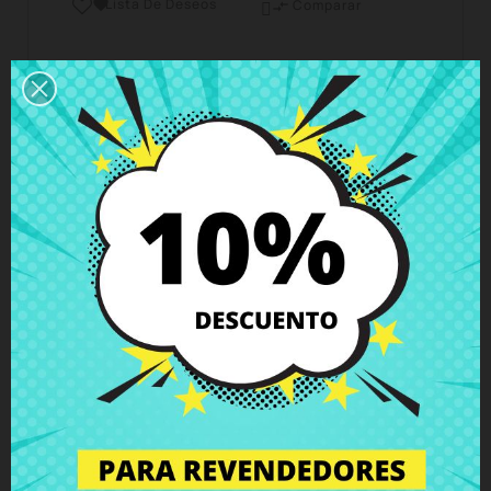
Lista De Deseos

Comparar

Horario del servicio de atención al cliente
Estamos disponibles de lunes a viernes de 10 a 18
horas
Envío y Entrega
Entregas en España posible en 24h - 48h, en
Europa 3 - 6 días hábiles
Política de Devolución
Puedes devolver todos los productos en un plazo
de 15 días - garantizado!