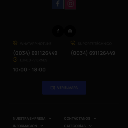
Facebook
Instagram
WHATAPP HOTLINE
SUPORTE TÉCHNICO
(0034) 691126449
(0034) 691126449
LUNES - VIERNES
10:00 - 18:00
VER EL MAPA
NUESTRA EMPRESA
CONTÁCTANOS


INFORMACIÓN
CATEGORÍAS

