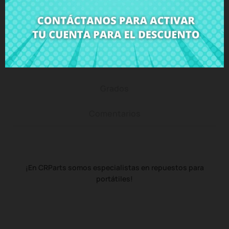
Descripción
Detalles del producto
Grados
Comentarios
¡En CRParts somos especialistas en repuestos para
portátiles!