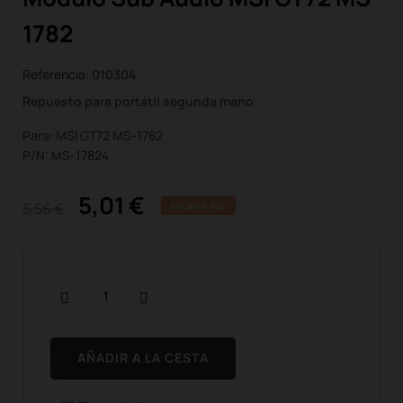
1782
Referencia:
010304
Repuesto para portátil segunda mano
Para: MSI GT72 MS-1782
P/N: MS-17824
5,01 €
5,56 €
AHORRA 10%
AÑADIR A LA CESTA